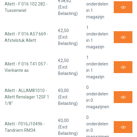
€38,62
Allett - F 016 102 282 -
onderdelen
(Excl.
Tussenwiel
in 1
Belasting)
magazijn
1
€2,50
Allett - F 016 A57 669 -
onderdelen
(Excl.
Afstelstuk Allett
in 1
Belasting)
magazijn
1
€2,50
Allett - F 016 T41 057 -
onderdelen
(Excl.
Vierkante as
in 1
Belasting)
magazijn
0
Allett - ALLAM81010 -
€0,00
onderdelen
Allett flenslager 12SF 1
(Excl.
in 0
1/8"
Belasting)
magazijnen
0
€0,00
Allett - F016J10496 -
onderdelen
(Excl.
Tandriem RM34
in 0
Belasting)
magazijnen