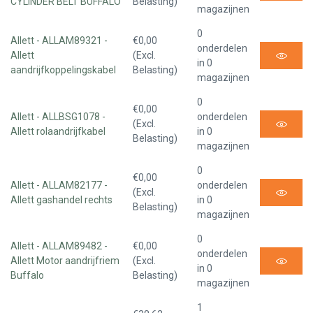
CYLINDER BELT BUFFALO
Belasting)
magazijnen
0
Allett - ALLAM89321 -
€0,00
onderdelen
Allett
(Excl.
in 0
aandrijfkoppelingskabel
Belasting)
magazijnen
0
€0,00
Allett - ALLBSG1078 -
onderdelen
(Excl.
Allett rolaandrijfkabel
in 0
Belasting)
magazijnen
0
€0,00
Allett - ALLAM82177 -
onderdelen
(Excl.
Allett gashandel rechts
in 0
Belasting)
magazijnen
0
Allett - ALLAM89482 -
€0,00
onderdelen
Allett Motor aandrijfriem
(Excl.
in 0
Buffalo
Belasting)
magazijnen
1