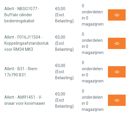
0
Allett - NBSG1077 -
€0,00
onderdelen
Buffalo cilinder
(Excl.
in 0
bedieningskabel
Belasting)
magazijnen
0
Allett - F016J11504 -
€0,00
onderdelen
Koppelingsafstandsstuk
(Excl.
in 0
voor RM34 MK3
Belasting)
magazijnen
0
€0,00
Allett - B31 - Riem
onderdelen
(Excl.
17x790 B31.
in 0
Belasting)
magazijnen
0
€0,00
Allett - AM91451 - V-
onderdelen
(Excl.
snaar voor kooimaaier
in 0
Belasting)
magazijnen