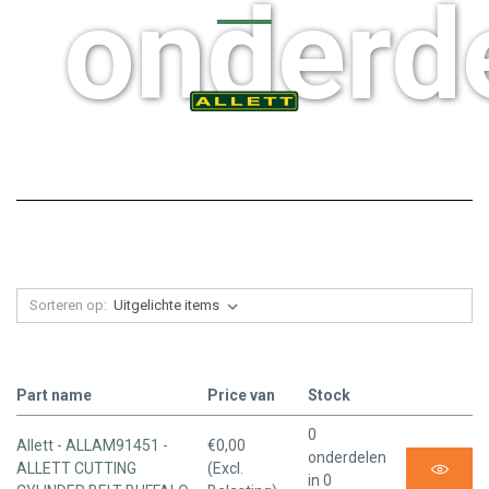
onderd
Sorteren op:
Part name
Price van
Stock
0
Allett - ALLAM91451 -
€0,00
onderdelen
ALLETT CUTTING
(Excl.
in 0