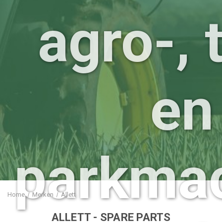
agro-, 
en
parkma
Home
Merken
Allett
ALLETT
- SPARE PARTS