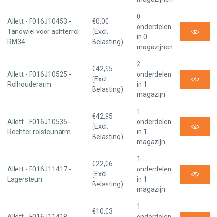
0
Allett - F016J10453 -
€0,00
onderdelen
Tandwiel voor achterrol
(Excl.
in 0
RM34.
Belasting)
magazijnen
2
€42,95
Allett - F016J10525 -
onderdelen
(Excl.
Rolhouderarm
in 1
Belasting)
magazijn
1
€42,95
Allett - F016J10535 -
onderdelen
(Excl.
Rechter rolsteunarm
in 1
Belasting)
magazijn
1
€22,06
Allett - F016J11417 -
onderdelen
(Excl.
Lagersteun
in 1
Belasting)
magazijn
1
€10,03
Allett - F016J11418 -
onderdelen