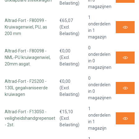
uitklapbare steekwagen
in 0
Belasting)
magazijnen
1
Altrad-Fort - F80099 -
€65,07
onderdelen
Kruiwagenwiel, PU, as
(Excl.
in 1
200 mm
Belasting)
magazijn
0
Altrad-Fort - F80098 -
€0,00
onderdelen
NML-PU kruiwagenwiel,
(Excl.
in 0
20mm asgat.
Belasting)
magazijnen
0
Altrad-Fort - F25200 -
€0,00
onderdelen
130L gegalvaniseerde
(Excl.
in 0
kruiwagen
Belasting)
magazijnen
1
Altrad-Fort - F13050 -
€15,10
onderdelen
veiligheidshandgrepenset
(Excl.
in 1
- 2st.
Belasting)
magazijn