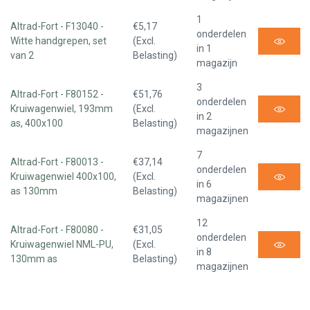
1
Altrad-Fort - F13040 -
€5,17
onderdelen
Witte handgrepen, set
(Excl.
in 1
van 2
Belasting)
magazijn
3
Altrad-Fort - F80152 -
€51,76
onderdelen
Kruiwagenwiel, 193mm
(Excl.
in 2
as, 400x100
Belasting)
magazijnen
7
Altrad-Fort - F80013 -
€37,14
onderdelen
Kruiwagenwiel 400x100,
(Excl.
in 6
as 130mm
Belasting)
magazijnen
12
Altrad-Fort - F80080 -
€31,05
onderdelen
Kruiwagenwiel NML-PU,
(Excl.
in 8
130mm as
Belasting)
magazijnen