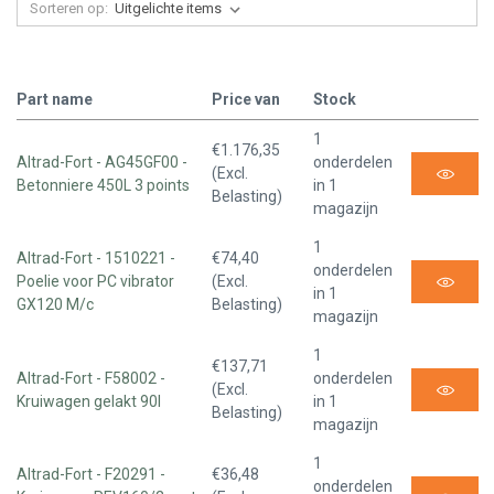
Sorteren op:
Part name
Price van
Stock
1
€1.176,35
Altrad-Fort - AG45GF00 -
onderdelen
(Excl.
Betonniere 450L 3 points
in 1
Belasting)
magazijn
1
Altrad-Fort - 1510221 -
€74,40
onderdelen
Poelie voor PC vibrator
(Excl.
in 1
GX120 M/c
Belasting)
magazijn
1
€137,71
Altrad-Fort - F58002 -
onderdelen
(Excl.
Kruiwagen gelakt 90l
in 1
Belasting)
magazijn
1
Altrad-Fort - F20291 -
€36,48
onderdelen