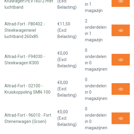
Kruiwagen PEV160/2 met
(Excl.
in 1
luchtband
Belasting)
magazijn
2
Altrad-Fort - F80402 -
€11,50
onderdelen
Steekwagenwiel
(Excl.
in 1
luchtband 260x85
Belasting)
magazijn
0
€0,00
Altrad-Fort - F94030 -
onderdelen
(Excl.
Steekwagen K300
in 0
Belasting)
magazijnen
0
€0,00
Altrad-Fort - 02100 -
onderdelen
(Excl.
Kruiskoppeling SMN-100
in 0
Belasting)
magazijnen
0
€0,00
Altrad-Fort - 96010 - Fort
onderdelen
(Excl.
Stenenwagen (Groen)
in 0
Belasting)
magazijnen