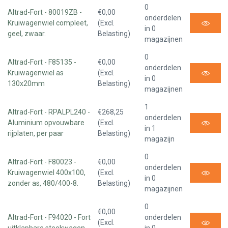
0
Altrad-Fort - 80019ZB -
€0,00
onderdelen
Kruiwagenwiel compleet,
(Excl.
in 0
geel, zwaar.
Belasting)
magazijnen
0
Altrad-Fort - F85135 -
€0,00
onderdelen
Kruiwagenwiel as
(Excl.
in 0
130x20mm
Belasting)
magazijnen
1
Altrad-Fort - RPALPL240 -
€268,25
onderdelen
Aluminium opvouwbare
(Excl.
in 1
rijplaten, per paar
Belasting)
magazijn
0
Altrad-Fort - F80023 -
€0,00
onderdelen
Kruiwagenwiel 400x100,
(Excl.
in 0
zonder as, 480/400-8.
Belasting)
magazijnen
0
€0,00
Altrad-Fort - F94020 - Fort
onderdelen
(Excl.