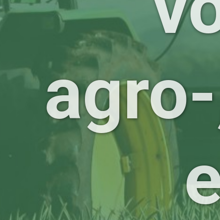
v
agro-