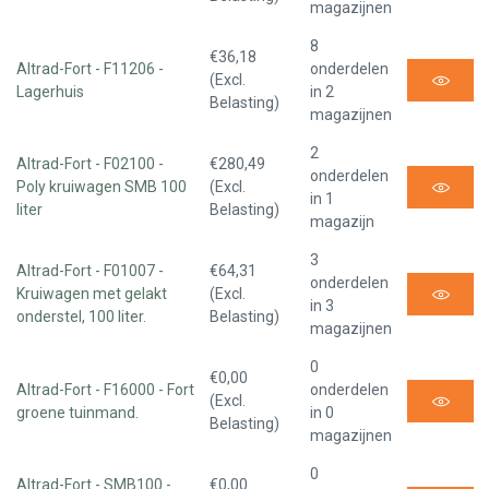
magazijnen
8
€36,18
Altrad-Fort - F11206 -
onderdelen
(Excl.
Lagerhuis
in 2
Belasting)
magazijnen
2
Altrad-Fort - F02100 -
€280,49
onderdelen
Poly kruiwagen SMB 100
(Excl.
in 1
liter
Belasting)
magazijn
3
Altrad-Fort - F01007 -
€64,31
onderdelen
Kruiwagen met gelakt
(Excl.
in 3
onderstel, 100 liter.
Belasting)
magazijnen
0
€0,00
Altrad-Fort - F16000 - Fort
onderdelen
(Excl.
groene tuinmand.
in 0
Belasting)
magazijnen
0
Altrad-Fort - SMB100 -
€0,00