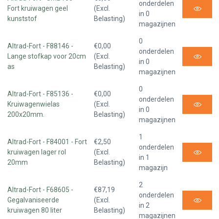
onderdelen
Fort kruiwagen geel
(Excl.
in 0
kunststof
Belasting)
magazijnen
0
Altrad-Fort - F88146 -
€0,00
onderdelen
Lange stofkap voor 20cm
(Excl.
in 0
as
Belasting)
magazijnen
0
Altrad-Fort - F85136 -
€0,00
onderdelen
Kruiwagenwielas
(Excl.
in 0
200x20mm.
Belasting)
magazijnen
1
Altrad-Fort - F84001 - Fort
€2,50
onderdelen
kruiwagen lager rol
(Excl.
in 1
20mm
Belasting)
magazijn
2
Altrad-Fort - F68605 -
€87,19
onderdelen
Gegalvaniseerde
(Excl.
in 2
kruiwagen 80 liter
Belasting)
magazijnen