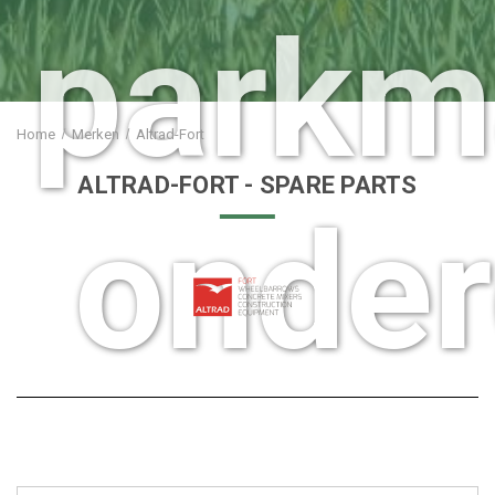
parkm
Home
Merken
Altrad-Fort
ALTRAD-FORT
- SPARE PARTS
onder