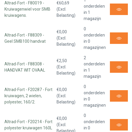
1
Altrad-Fort - F80019 -
€60,69
onderdelen
Kruiwagenwiel voor SMB
(Excl.
in 1
kruiwagens.
Belasting)
magazijn
0
€0,00
Altrad-Fort - F88309 -
onderdelen
(Excl.
Geel SMB100 handvat
in 0
Belasting)
magazijnen
2
€2,50
Altrad-Fort - F88308 -
onderdelen
(Excl.
HANDVAT WIT OVAAL
in 1
Belasting)
magazijn
0
Altrad-Fort - F20287 - Fort
€0,00
onderdelen
kruiwagen, 2 wielen,
(Excl.
in 0
polyester, 160/2.
Belasting)
magazijnen
0
€0,00
Altrad-Fort - F20214 - Fort
onderdelen
(Excl.
polyester kruiwagen 160L
in 0
Belasting)