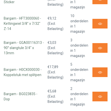
Sticker
in 1
Belasting)
magazijn
10
Bargam - HFT3000060 -
€9,12
onderdelen
Kettingwiel 3/8" x 7/32"
(Excl.
in 1
Z-14
Belasting)
magazijn
3
Bargam - GGA00116313 -
€3,03
onderdelen
90° slangtule 3/4" x
(Excl.
in 1
13mm
Belasting)
magazijn
5
€17,89
Bargam - H0CX000030 -
onderdelen
(Excl.
Koppelstuk met splitpen
in 1
Belasting)
magazijn
2
€5,68
Bargam - BG023835 -
onderdelen
(Excl.
Dop
in 1
Belasting)
magazijn