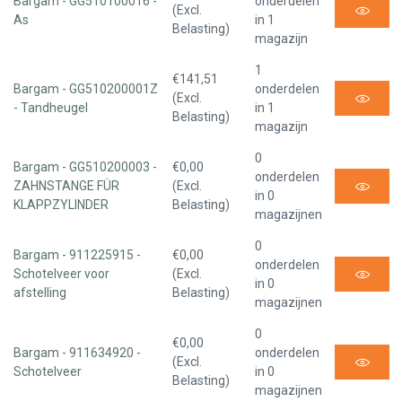
Bargam - GG510100016 -
onderdelen
(Excl.
As
in 1
Belasting)
magazijn
1
€141,51
Bargam - GG510200001Z
onderdelen
(Excl.
- Tandheugel
in 1
Belasting)
magazijn
0
Bargam - GG510200003 -
€0,00
onderdelen
ZAHNSTANGE FÜR
(Excl.
in 0
KLAPPZYLINDER
Belasting)
magazijnen
0
Bargam - 911225915 -
€0,00
onderdelen
Schotelveer voor
(Excl.
in 0
afstelling
Belasting)
magazijnen
0
€0,00
Bargam - 911634920 -
onderdelen
(Excl.
Schotelveer
in 0
Belasting)
magazijnen