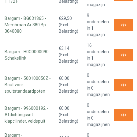
1"1/2 F
Belasting)
magazijn
9
Bargam - BG031865 -
€29,50
onderdelen
Membraan Ar 380 Bp
(Excl.
in 1
3040080
Belasting)
magazijn
16
€3,14
Bargam - H0C0000090 -
onderdelen
(Excl.
Schakellink
in 1
Belasting)
magazijn
0
Bargam - 500100050Z -
€0,00
onderdelen
Bout voor
(Excl.
in 0
spuitstandaardpoten
Belasting)
magazijnen
0
Bargam - 996000192 -
€0,00
onderdelen
Afdichtingsset
(Excl.
in 0
klapcilinder, veldspuit
Belasting)
magazijnen
Bargam -
0