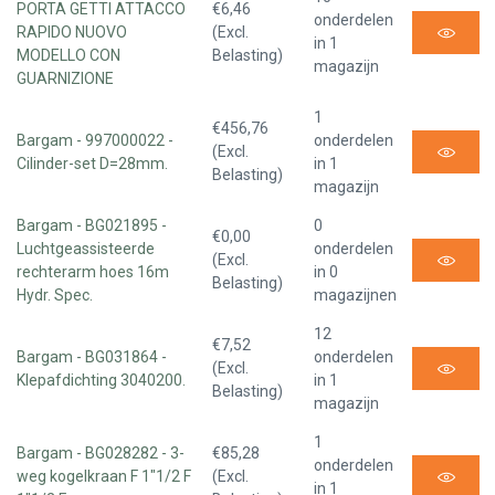
PORTA GETTI ATTACCO
€6,46
onderdelen
RAPIDO NUOVO
(Excl.
in 1
MODELLO CON
Belasting)
magazijn
GUARNIZIONE
1
€456,76
Bargam - 997000022 -
onderdelen
(Excl.
Cilinder-set D=28mm.
in 1
Belasting)
magazijn
Bargam - BG021895 -
0
€0,00
Luchtgeassisteerde
onderdelen
(Excl.
rechterarm hoes 16m
in 0
Belasting)
Hydr. Spec.
magazijnen
12
€7,52
Bargam - BG031864 -
onderdelen
(Excl.
Klepafdichting 3040200.
in 1
Belasting)
magazijn
1
Bargam - BG028282 - 3-
€85,28
onderdelen
weg kogelkraan F 1"1/2 F
(Excl.
in 1