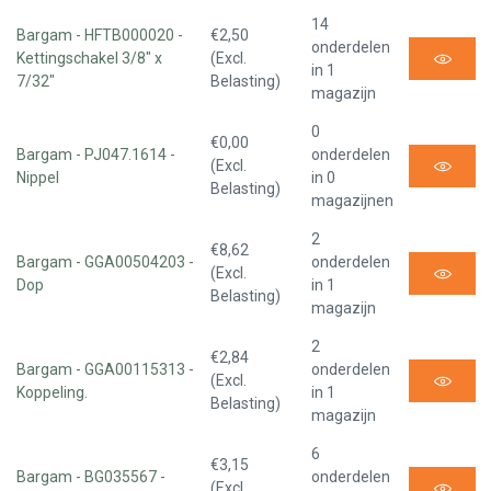
14
Bargam - HFTB000020 -
€2,50
onderdelen
Kettingschakel 3/8" x
(Excl.
in 1
7/32"
Belasting)
magazijn
0
€0,00
Bargam - PJ047.1614 -
onderdelen
(Excl.
Nippel
in 0
Belasting)
magazijnen
2
€8,62
Bargam - GGA00504203 -
onderdelen
(Excl.
Dop
in 1
Belasting)
magazijn
2
€2,84
Bargam - GGA00115313 -
onderdelen
(Excl.
Koppeling.
in 1
Belasting)
magazijn
6
€3,15
Bargam - BG035567 -
onderdelen
(Excl.