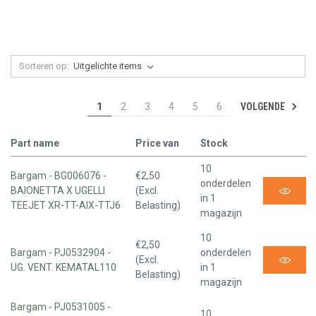
Sorteren op:
VOLGENDE
1
2
3
4
5
6
Part name
Price van
Stock
10
Bargam - BG006076 -
€2,50
onderdelen
BAIONETTA X UGELLI
(Excl.
in 1
TEEJET XR-TT-AIX-TTJ6
Belasting)
magazijn
10
€2,50
Bargam - PJ0532904 -
onderdelen
(Excl.
UG. VENT. KEMATAL110
in 1
Belasting)
magazijn
Bargam - PJ0531005 -
10