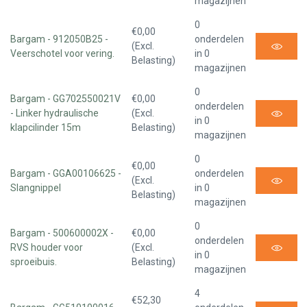
magazijnen
0
€0,00
Bargam - 912050B25 -
onderdelen
(Excl.
Veerschotel voor vering.
in 0
Belasting)
magazijnen
0
Bargam - GG702550021V
€0,00
onderdelen
- Linker hydraulische
(Excl.
in 0
klapcilinder 15m
Belasting)
magazijnen
0
€0,00
Bargam - GGA00106625 -
onderdelen
(Excl.
Slangnippel
in 0
Belasting)
magazijnen
0
Bargam - 500600002X -
€0,00
onderdelen
RVS houder voor
(Excl.
in 0
sproeibuis.
Belasting)
magazijnen
4
€52,30