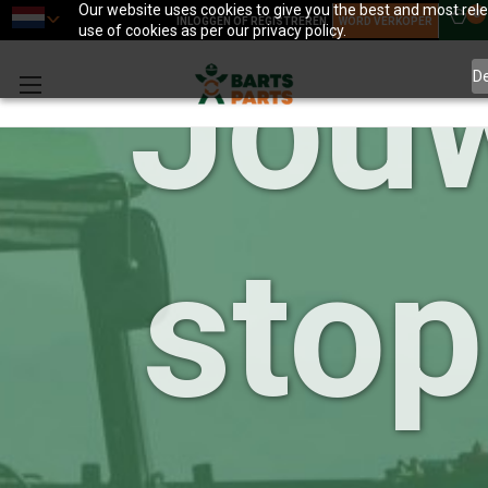
Our website uses cookies to give you the best and most relev
0
INLOGGEN OF REGISTREREN
WORD VERKOPER
use of cookies as per our privacy policy.
Jou
D
sto