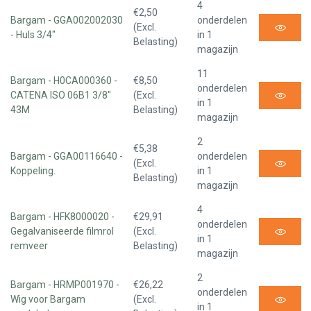
4
€2,50
Bargam - GGA002002030
onderdelen
(Excl.
- Huls 3/4"
in 1
Belasting)
magazijn
11
Bargam - H0CA000360 -
€8,50
onderdelen
CATENA ISO 06B1 3/8"
(Excl.
in 1
43M
Belasting)
magazijn
2
€5,38
Bargam - GGA00116640 -
onderdelen
(Excl.
Koppeling.
in 1
Belasting)
magazijn
4
Bargam - HFK8000020 -
€29,91
onderdelen
Gegalvaniseerde filmrol
(Excl.
in 1
remveer
Belasting)
magazijn
2
Bargam - HRMP001970 -
€26,22
onderdelen
Wig voor Bargam
(Excl.
in 1