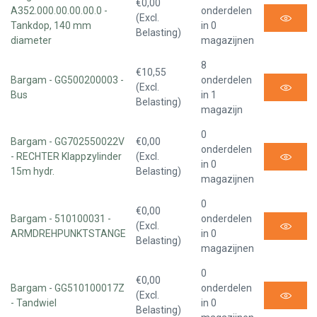
€0,00
A352.000.00.00.00.0 -
onderdelen
(Excl.
Tankdop, 140 mm
in 0
Belasting)
diameter
magazijnen
8
€10,55
Bargam - GG500200003 -
onderdelen
(Excl.
Bus
in 1
Belasting)
magazijn
0
Bargam - GG702550022V
€0,00
onderdelen
- RECHTER Klappzylinder
(Excl.
in 0
15m hydr.
Belasting)
magazijnen
0
€0,00
Bargam - 510100031 -
onderdelen
(Excl.
ARMDREHPUNKTSTANGE
in 0
Belasting)
magazijnen
0
€0,00
Bargam - GG510100017Z
onderdelen
(Excl.
- Tandwiel
in 0
Belasting)