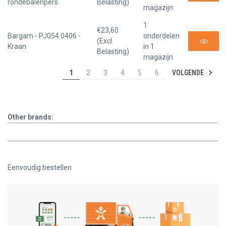
rondebalenpers
Belasting)
magazijn
1
€23,60
Bargam - PJ054.0406 -
onderdelen
(Excl.
Kraan
in 1
Belasting)
magazijn
VOLGENDE
1
2
3
4
5
6
Other brands:
Eenvoudig bestellen