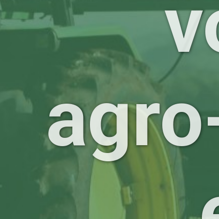
v
agro-