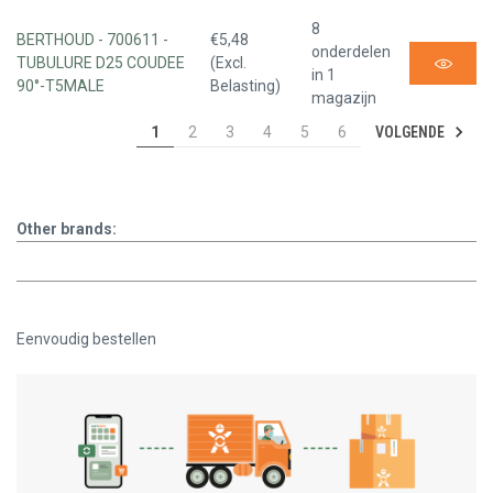
8
BERTHOUD - 700611 -
€5,48
onderdelen
TUBULURE D25 COUDEE
(Excl.
in 1
90°-T5MALE
Belasting)
magazijn
VOLGENDE
1
2
3
4
5
6
Other brands:
Eenvoudig bestellen