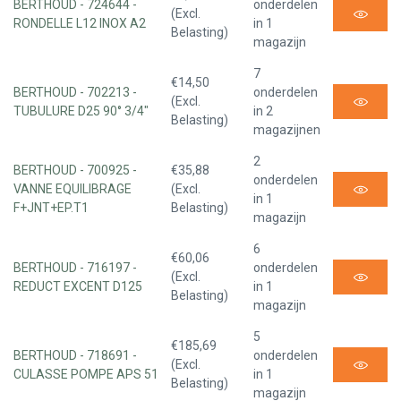
BERTHOUD - 724644 -
onderdelen
(Excl.
RONDELLE L12 INOX A2
in 1
Belasting)
magazijn
7
€14,50
BERTHOUD - 702213 -
onderdelen
(Excl.
TUBULURE D25 90° 3/4"
in 2
Belasting)
magazijnen
2
BERTHOUD - 700925 -
€35,88
onderdelen
VANNE EQUILIBRAGE
(Excl.
in 1
F+JNT+EP.T1
Belasting)
magazijn
6
€60,06
BERTHOUD - 716197 -
onderdelen
(Excl.
REDUCT EXCENT D125
in 1
Belasting)
magazijn
5
€185,69
BERTHOUD - 718691 -
onderdelen
(Excl.
CULASSE POMPE APS 51
in 1
Belasting)
magazijn