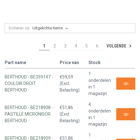
Sorteren op:
VOLGENDE
1
2
3
4
5
6
Part name
Price van
Stock
1
BERTHOUD - BE359147 -
€59,59
onderdelen
COULOIR DROIT
(Excl.
in 1
BERTHOUD
Belasting)
magazijn
4
BERTHOUD - BE218908 -
€51,86
onderdelen
PASTILLE MICRONISOR
(Excl.
in 1
BERTHOUD
Belasting)
magazijn
1
BERTHOUD - BE218909 -
€51,86