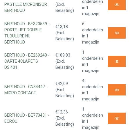
onderdelen
PASTILLE MICRONISOR
(Excl.
in 1
BERTHOUD
Belasting)
magazijn
BERTHOUD - BE320539 -
6
€13,18
PORTE-JET DOUBLE
onderdelen
(Excl.
TUBULURE NU
in 1
Belasting)
BERTHOUD
magazijn
1
BERTHOUD - BE269240 -
€189,83
onderdelen
CARTE 4CLAPETS
(Excl.
in 1
DS.401
Belasting)
magazijn
4
€42,09
BERTHOUD - CN34447 -
onderdelen
(Excl.
MICRO CONTACT
in 1
Belasting)
magazijn
1
€12,36
BERTHOUD - BE770431 -
onderdelen
(Excl.
ECROU
in 1
Belasting)
magazijn