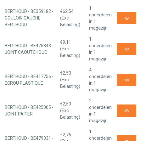
1
BERTHOUD - BE359182 -
€62,54
onderdelen
COULOIR GAUCHE
(Excl.
in 1
BERTHOUD
Belasting)
magazijn
1
€9,11
BERTHOUD - BE425843 -
onderdelen
(Excl.
JOINT CAOUTCHOUC
in 1
Belasting)
magazijn
4
€2,50
BERTHOUD - BE417756 -
onderdelen
(Excl.
ECROU PLASTIQUE
in 1
Belasting)
magazijn
2
€2,50
BERTHOUD - BE425005 -
onderdelen
(Excl.
JOINT PAPIER
in 1
Belasting)
magazijn
1
€2,76
BERTHOUD - BE479331 -
onderdelen