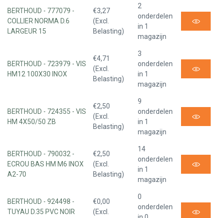
2
BERTHOUD - 777079 -
€3,27
onderdelen
COLLIER NORMA D.6
(Excl.
in 1
LARGEUR 15
Belasting)
magazijn
3
€4,71
BERTHOUD - 723979 - VIS
onderdelen
(Excl.
HM12 100X30 INOX
in 1
Belasting)
magazijn
9
€2,50
BERTHOUD - 724355 - VIS
onderdelen
(Excl.
HM 4X50/50 ZB
in 1
Belasting)
magazijn
14
BERTHOUD - 790032 -
€2,50
onderdelen
ECROU BAS HM M6 INOX
(Excl.
in 1
A2-70
Belasting)
magazijn
0
BERTHOUD - 924498 -
€0,00
onderdelen
TUYAU D.35 PVC NOIR
(Excl.
in 0