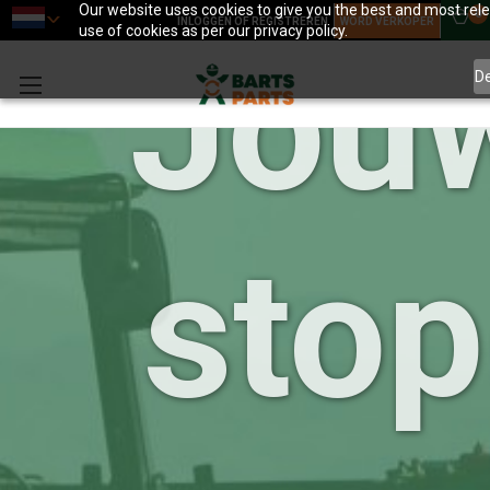
Our website uses cookies to give you the best and most relev
0
INLOGGEN OF REGISTREREN
WORD VERKOPER
use of cookies as per our privacy policy.
Jou
D
sto