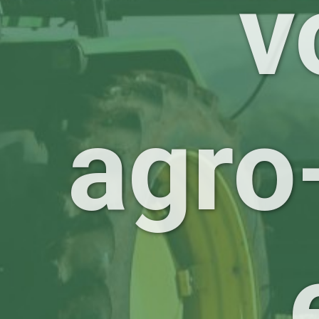
v
agro-