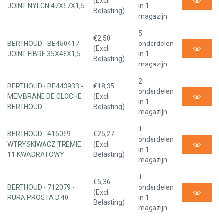
(Excl.
JOINT NYLON 47X57X1,5
in 1
Belasting)
magazijn
5
€2,50
BERTHOUD - BE450417 -
onderdelen
(Excl.
JOINT FIBRE 35X48X1,5
in 1
Belasting)
magazijn
2
BERTHOUD - BE443933 -
€18,35
onderdelen
MEMBRANE DE CLOCHE
(Excl.
in 1
BERTHOUD
Belasting)
magazijn
1
BERTHOUD - 415059 -
€25,27
onderdelen
WTRYSKIWACZ TREMIE
(Excl.
in 1
11 KWADRATOWY
Belasting)
magazijn
1
€5,36
BERTHOUD - 712079 -
onderdelen
(Excl.
RURA PROSTA D.40
in 1
Belasting)
magazijn