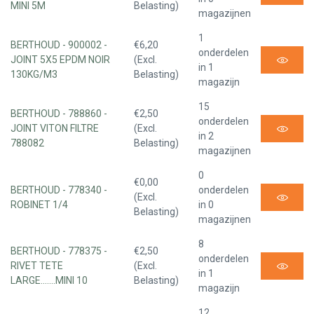
MINI 5M
Belasting)
magazijnen
1
BERTHOUD - 900002 -
€6,20
onderdelen
JOINT 5X5 EPDM NOIR
(Excl.
in 1
130KG/M3
Belasting)
magazijn
15
BERTHOUD - 788860 -
€2,50
onderdelen
JOINT VITON FILTRE
(Excl.
in 2
788082
Belasting)
magazijnen
0
€0,00
BERTHOUD - 778340 -
onderdelen
(Excl.
ROBINET 1/4
in 0
Belasting)
magazijnen
8
BERTHOUD - 778375 -
€2,50
onderdelen
RIVET TETE
(Excl.
in 1
LARGE.......MINI 10
Belasting)
magazijn
12