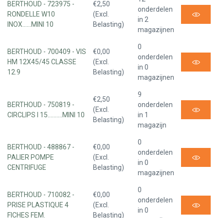
BERTHOUD - 723975 -
€2,50
onderdelen
RONDELLE W10
(Excl.
in 2
INOX......MINI 10
Belasting)
magazijnen
0
BERTHOUD - 700409 - VIS
€0,00
onderdelen
HM 12X45/45 CLASSE
(Excl.
in 0
12.9
Belasting)
magazijnen
9
€2,50
BERTHOUD - 750819 -
onderdelen
(Excl.
CIRCLIPS I 15..........MINI 10
in 1
Belasting)
magazijn
0
BERTHOUD - 488867 -
€0,00
onderdelen
PALIER POMPE
(Excl.
in 0
CENTRIFUGE
Belasting)
magazijnen
0
BERTHOUD - 710082 -
€0,00
onderdelen
PRISE PLASTIQUE 4
(Excl.
in 0
FICHES FEM.
Belasting)