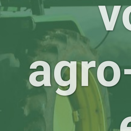
v
agro-