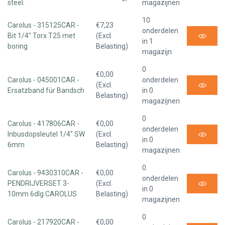
steel.
magazijnen
10
Carolus - 315125CAR -
€7,23
onderdelen
Bit 1/4" Torx T25 met
(Excl.
in 1
boring
Belasting)
magazijn
0
€0,00
Carolus - 045001CAR -
onderdelen
(Excl.
Ersatzband für Bandsch
in 0
Belasting)
magazijnen
0
Carolus - 417806CAR -
€0,00
onderdelen
Inbusdopsleutel 1/4" SW
(Excl.
in 0
6mm
Belasting)
magazijnen
0
Carolus - 9430310CAR -
€0,00
onderdelen
PENDRIJVERSET 3-
(Excl.
in 0
10mm 6dlg CAROLUS
Belasting)
magazijnen
0
Carolus - 217920CAR -
€0,00