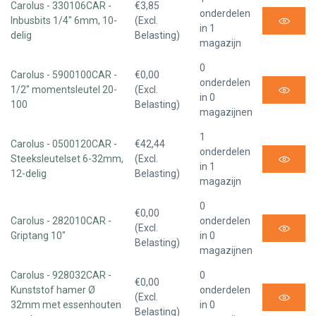
Carolus - 330106CAR -
€3,85
onderdelen
Inbusbits 1/4" 6mm, 10-
(Excl.
in 1
delig
Belasting)
magazijn
0
Carolus - 5900100CAR -
€0,00
onderdelen
1/2" momentsleutel 20-
(Excl.
in 0
100
Belasting)
magazijnen
1
Carolus - 0500120CAR -
€42,44
onderdelen
Steeksleutelset 6-32mm,
(Excl.
in 1
12-delig
Belasting)
magazijn
0
€0,00
Carolus - 282010CAR -
onderdelen
(Excl.
Griptang 10"
in 0
Belasting)
magazijnen
Carolus - 928032CAR -
0
€0,00
Kunststof hamer Ø
onderdelen
(Excl.
32mm met essenhouten
in 0
Belasting)