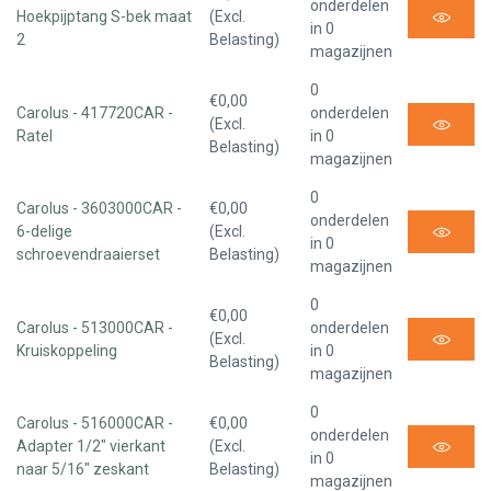
onderdelen
Hoekpijptang S-bek maat
(Excl.
in 0
2
Belasting)
magazijnen
0
€0,00
Carolus - 417720CAR -
onderdelen
(Excl.
Ratel
in 0
Belasting)
magazijnen
0
Carolus - 3603000CAR -
€0,00
onderdelen
6-delige
(Excl.
in 0
schroevendraaierset
Belasting)
magazijnen
0
€0,00
Carolus - 513000CAR -
onderdelen
(Excl.
Kruiskoppeling
in 0
Belasting)
magazijnen
0
Carolus - 516000CAR -
€0,00
onderdelen
Adapter 1/2" vierkant
(Excl.
in 0
naar 5/16" zeskant
Belasting)
magazijnen