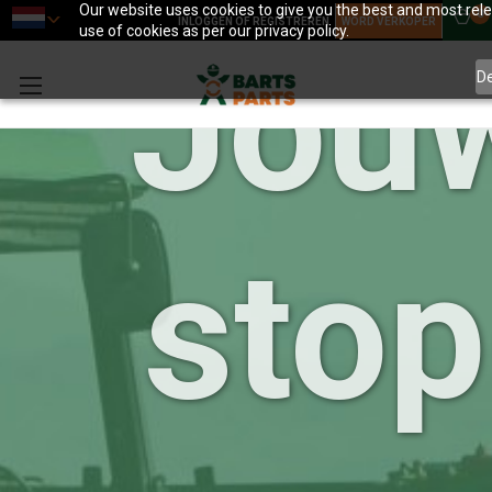
Our website uses cookies to give you the best and most relev
0
INLOGGEN OF REGISTREREN
WORD VERKOPER
use of cookies as per our privacy policy.
Jou
D
sto