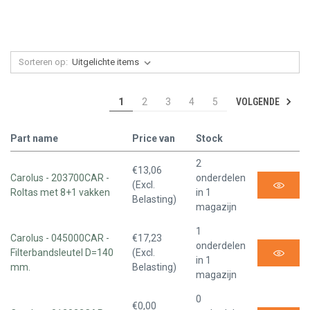
Sorteren op:
VOLGENDE
1
2
3
4
5
Part name
Price van
Stock
2
€13,06
Carolus - 203700CAR -
onderdelen
(Excl.
Roltas met 8+1 vakken
in 1
Belasting)
magazijn
1
Carolus - 045000CAR -
€17,23
onderdelen
Filterbandsleutel D=140
(Excl.
in 1
mm.
Belasting)
magazijn
0
€0,00