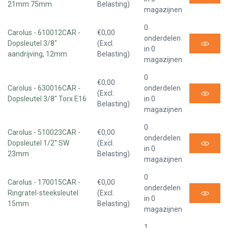
21mm 75mm
Belasting)
magazijnen
0
Carolus - 610012CAR -
€0,00
onderdelen
Dopsleutel 3/8"
(Excl.
in 0
aandrijving, 12mm
Belasting)
magazijnen
0
€0,00
Carolus - 630016CAR -
onderdelen
(Excl.
Dopsleutel 3/8" Torx E16
in 0
Belasting)
magazijnen
0
Carolus - 510023CAR -
€0,00
onderdelen
Dopsleutel 1/2'' SW
(Excl.
in 0
23mm
Belasting)
magazijnen
0
Carolus - 170015CAR -
€0,00
onderdelen
Ringratel-steeksleutel
(Excl.
in 0
15mm
Belasting)
magazijnen
1