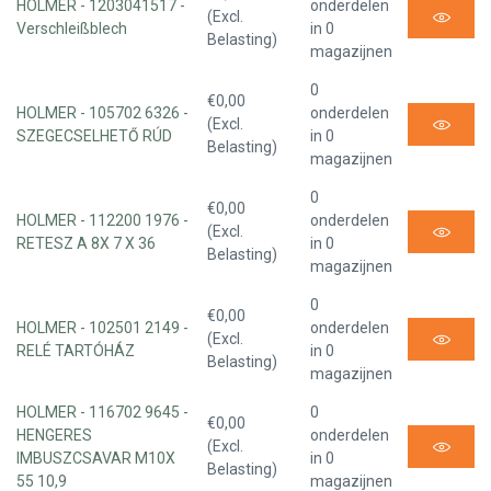
HOLMER - 1203041517 -
onderdelen
(Excl.
Verschleißblech
in 0
Belasting)
magazijnen
0
€0,00
HOLMER - 105702 6326 -
onderdelen
(Excl.
SZEGECSELHETŐ RÚD
in 0
Belasting)
magazijnen
0
€0,00
HOLMER - 112200 1976 -
onderdelen
(Excl.
RETESZ A 8X 7 X 36
in 0
Belasting)
magazijnen
0
€0,00
HOLMER - 102501 2149 -
onderdelen
(Excl.
RELÉ TARTÓHÁZ
in 0
Belasting)
magazijnen
HOLMER - 116702 9645 -
0
€0,00
HENGERES
onderdelen
(Excl.
IMBUSZCSAVAR M10X
in 0
Belasting)
55 10,9
magazijnen