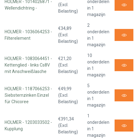
HOLMER - 1014026871 -
onderdelen
(Excl.
Wellendichtring -
in 1
Belasting)
magazijn
2
€34,89
HOLMER - 1036064253 -
onderdelen
(Excl.
Filterelement
in 1
Belasting)
magazijn
10
HOLMER - 1083064451 -
€21,20
onderdelen
Kettenglied - links Cs8V
(Excl.
in 1
mit Anschweißlasche
Belasting)
magazijn
5
HOLMER - 1187066253 -
€49,99
onderdelen
Siebsternzinken Einzel
(Excl.
in 1
für Chicoree
Belasting)
magazijn
1
€391,34
HOLMER - 1203033502 -
onderdelen
(Excl.
Kupplung
in 1
Belasting)
magazijn