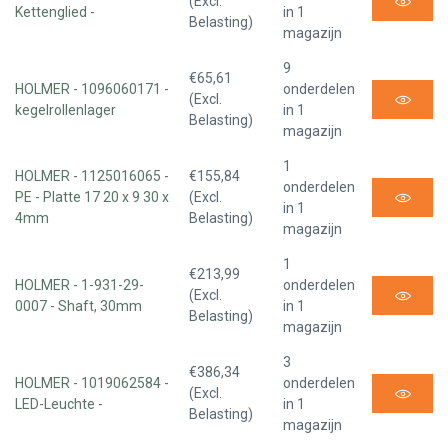
(Excl.
Kettenglied -
in 1
Belasting)
magazijn
9
€65,61
HOLMER - 1096060171 -
onderdelen
(Excl.
kegelrollenlager
in 1
Belasting)
magazijn
1
HOLMER - 1125016065 -
€155,84
onderdelen
PE - Platte 17 20 x 9 30 x
(Excl.
in 1
4mm
Belasting)
magazijn
1
€213,99
HOLMER - 1-931-29-
onderdelen
(Excl.
0007 - Shaft, 30mm
in 1
Belasting)
magazijn
3
€386,34
HOLMER - 1019062584 -
onderdelen
(Excl.
LED-Leuchte -
in 1
Belasting)
magazijn