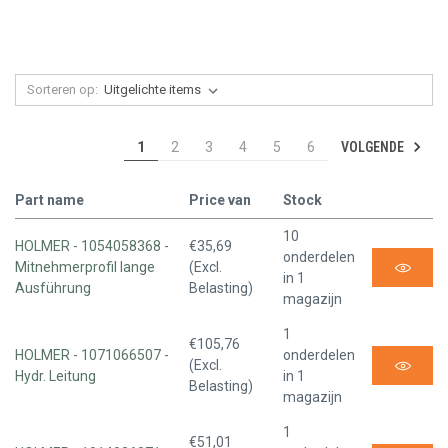
Sorteren op:
VOLGENDE
1
2
3
4
5
6
Part name
Price van
Stock
10
HOLMER - 1054058368 -
€35,69
onderdelen
Mitnehmerprofil lange
(Excl.
in 1
Ausführung
Belasting)
magazijn
1
€105,76
HOLMER - 1071066507 -
onderdelen
(Excl.
Hydr. Leitung
in 1
Belasting)
magazijn
1
€51,01