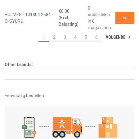
0
€0,00
HOLMER - 101304 2684 -
onderdelen
(Excl.
O-GYŰRŰ
in 0
Belasting)
magazijnen
VOLGENDE
1
2
3
4
5
6
Other brands:
Eenvoudig bestellen