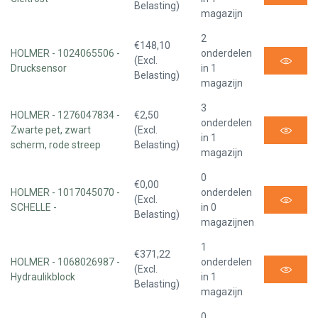
Belasting)
magazijn
2
€148,10
HOLMER - 1024065506 -
onderdelen
(Excl.
Drucksensor
in 1
Belasting)
magazijn
3
HOLMER - 1276047834 -
€2,50
onderdelen
Zwarte pet, zwart
(Excl.
in 1
scherm, rode streep
Belasting)
magazijn
0
€0,00
HOLMER - 1017045070 -
onderdelen
(Excl.
SCHELLE -
in 0
Belasting)
magazijnen
1
€371,22
HOLMER - 1068026987 -
onderdelen
(Excl.
Hydraulikblock
in 1
Belasting)
magazijn
0