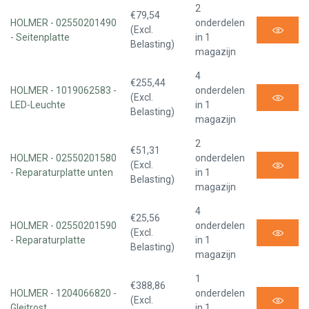
2
€79,54
HOLMER - 02550201490
onderdelen
(Excl.
- Seitenplatte
in 1
Belasting)
magazijn
4
€255,44
HOLMER - 1019062583 -
onderdelen
(Excl.
LED-Leuchte
in 1
Belasting)
magazijn
2
€51,31
HOLMER - 02550201580
onderdelen
(Excl.
- Reparaturplatte unten
in 1
Belasting)
magazijn
4
€25,56
HOLMER - 02550201590
onderdelen
(Excl.
- Reparaturplatte
in 1
Belasting)
magazijn
1
€388,86
HOLMER - 1204066820 -
onderdelen
(Excl.
Gleitrost
in 1