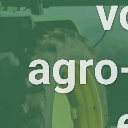
v
agro-