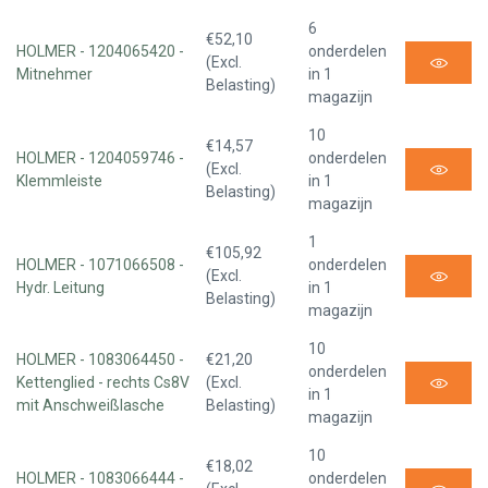
6
€52,10
HOLMER - 1204065420 -
onderdelen
(Excl.
Mitnehmer
in 1
Belasting)
magazijn
10
€14,57
HOLMER - 1204059746 -
onderdelen
(Excl.
Klemmleiste
in 1
Belasting)
magazijn
1
€105,92
HOLMER - 1071066508 -
onderdelen
(Excl.
Hydr. Leitung
in 1
Belasting)
magazijn
10
HOLMER - 1083064450 -
€21,20
onderdelen
Kettenglied - rechts Cs8V
(Excl.
in 1
mit Anschweißlasche
Belasting)
magazijn
10
€18,02
HOLMER - 1083066444 -
onderdelen