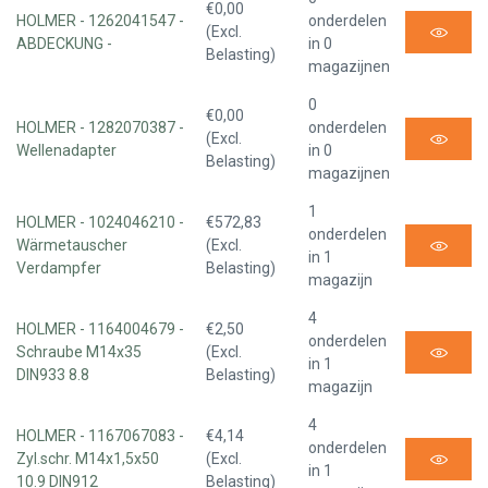
€0,00
HOLMER - 1262041547 -
onderdelen
(Excl.
ABDECKUNG -
in 0
Belasting)
magazijnen
0
€0,00
HOLMER - 1282070387 -
onderdelen
(Excl.
Wellenadapter
in 0
Belasting)
magazijnen
1
HOLMER - 1024046210 -
€572,83
onderdelen
Wärmetauscher
(Excl.
in 1
Verdampfer
Belasting)
magazijn
4
HOLMER - 1164004679 -
€2,50
onderdelen
Schraube M14x35
(Excl.
in 1
DIN933 8.8
Belasting)
magazijn
4
HOLMER - 1167067083 -
€4,14
onderdelen
Zyl.schr. M14x1,5x50
(Excl.
in 1
10.9 DIN912
Belasting)