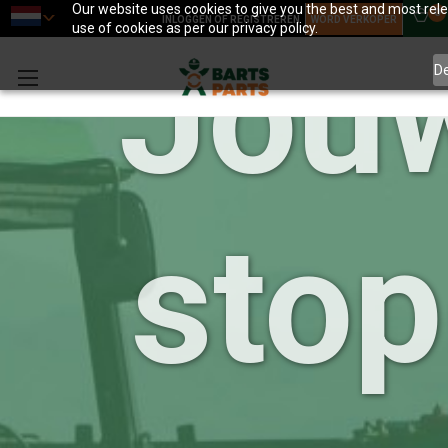
Our website uses cookies to give you the best and most relev
0
INLOGGEN OF REGISTREREN
WORD VERKOPER
use of cookies as per our privacy policy.
Jou
D
sto