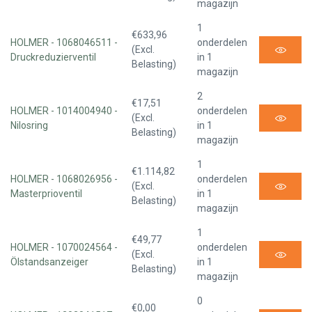
magazijn
1
€633,96
HOLMER - 1068046511 -
onderdelen
(Excl.
Druckreduzierventil
in 1
Belasting)
magazijn
2
€17,51
HOLMER - 1014004940 -
onderdelen
(Excl.
Nilosring
in 1
Belasting)
magazijn
1
€1.114,82
HOLMER - 1068026956 -
onderdelen
(Excl.
Masterprioventil
in 1
Belasting)
magazijn
1
€49,77
HOLMER - 1070024564 -
onderdelen
(Excl.
Ölstandsanzeiger
in 1
Belasting)
magazijn
0
€0,00