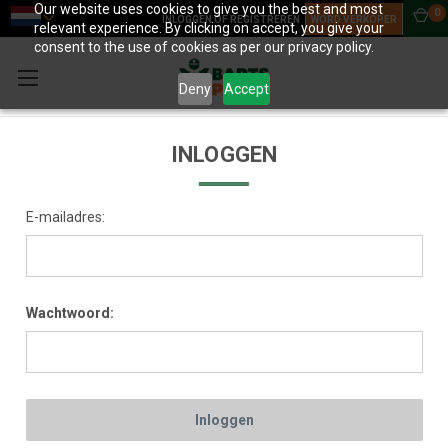
Our website uses cookies to give you the best and most
0
INLOGGEN OF REGISTREREN
WORD VERKOPER
relevant experience. By clicking on accept, you give your
consent to the use of cookies as per our privacy policy.
Deny
Accept
INLOGGEN
E-mailadres:
Wachtwoord: