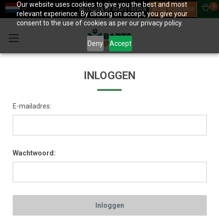
Our website uses cookies to give you the best and most
0
INLOGGEN OF REGISTREREN
WORD VERKOPER
relevant experience. By clicking on accept, you give your
consent to the use of cookies as per our privacy policy.
Deny
Accept
INLOGGEN
E-mailadres:
Wachtwoord: