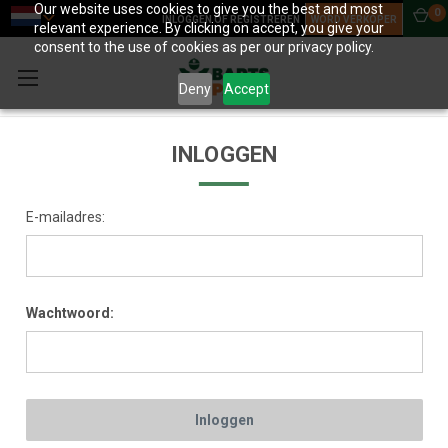
Our website uses cookies to give you the best and most
0
INLOGGEN OF REGISTREREN
WORD VERKOPER
relevant experience. By clicking on accept, you give your
consent to the use of cookies as per our privacy policy.
Deny
Accept
INLOGGEN
E-mailadres:
Wachtwoord: