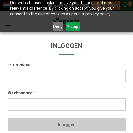
Our website uses cookies to give you the best and most
0
INLOGGEN OF REGISTREREN
WORD VERKOPER
relevant experience. By clicking on accept, you give your
consent to the use of cookies as per our privacy policy.
Deny
Accept
INLOGGEN
E-mailadres:
Wachtwoord: