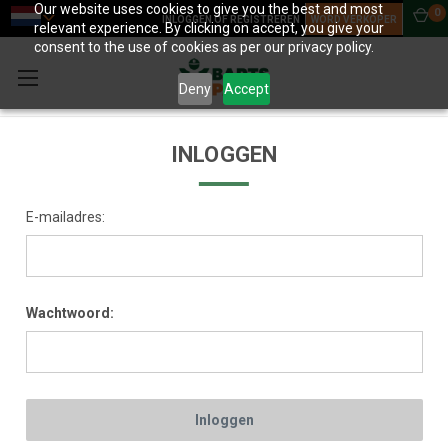
Our website uses cookies to give you the best and most
0
INLOGGEN OF REGISTREREN
WORD VERKOPER
relevant experience. By clicking on accept, you give your
consent to the use of cookies as per our privacy policy.
Deny
Accept
INLOGGEN
E-mailadres:
Wachtwoord: