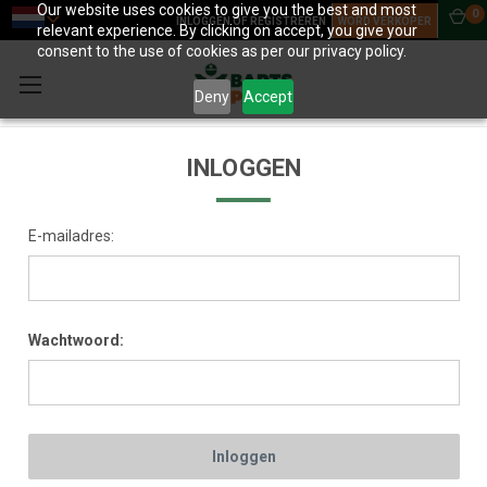
Our website uses cookies to give you the best and most
0
INLOGGEN OF REGISTREREN
WORD VERKOPER
relevant experience. By clicking on accept, you give your
consent to the use of cookies as per our privacy policy.
Deny
Accept
INLOGGEN
E-mailadres:
Wachtwoord: