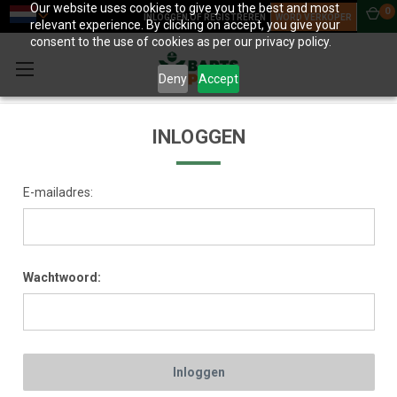
Our website uses cookies to give you the best and most
0
INLOGGEN OF REGISTREREN
WORD VERKOPER
relevant experience. By clicking on accept, you give your
consent to the use of cookies as per our privacy policy.
Deny
Accept
INLOGGEN
E-mailadres:
Wachtwoord: