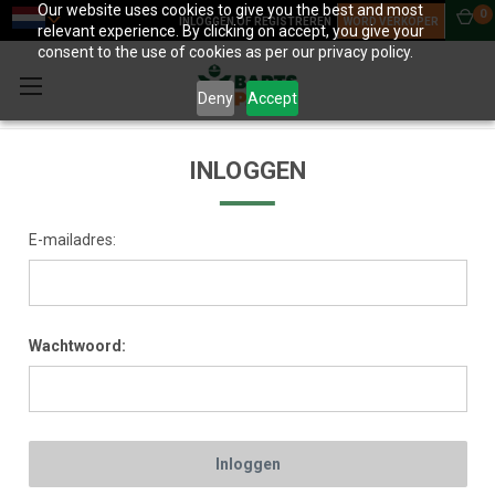
Our website uses cookies to give you the best and most
0
INLOGGEN OF REGISTREREN
WORD VERKOPER
relevant experience. By clicking on accept, you give your
consent to the use of cookies as per our privacy policy.
Deny
Accept
INLOGGEN
E-mailadres:
Wachtwoord: