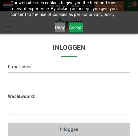
Our website uses cookies to give you the best and most
0
INLOGGEN OF REGISTREREN
WORD VERKOPER
relevant experience. By clicking on accept, you give your
consent to the use of cookies as per our privacy policy.
Deny
Accept
INLOGGEN
E-mailadres:
Wachtwoord: