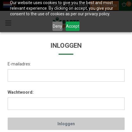
Our website uses cookies to give you the best and most
0
INLOGGEN OF REGISTREREN
WORD VERKOPER
relevant experience. By clicking on accept, you give your
consent to the use of cookies as per our privacy policy.
Deny
Accept
INLOGGEN
E-mailadres:
Wachtwoord: