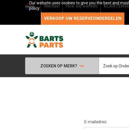
Our website uses cookies to give you the best and most 
Merken
Hoe wij werken
KLANTENSE
policy.
VERKOOP UW RESERVEONDERDELEN
Zoeken
ZOEKEN OP MERK?
E-mailadres: