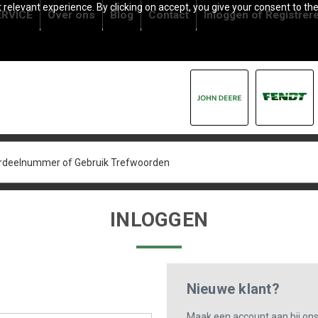
relevant experience. By clicking on accept, you give your consent to the
RVICE
Over ons
Blog
Contact
Inloggen
of
Registrer
INLOGGEN
Nieuwe klant?
Maak een account aan bij on