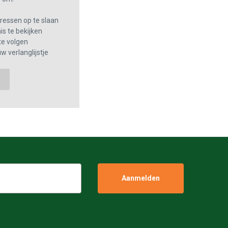
essen op te slaan
s te bekijken
te volgen
w verlanglijstje