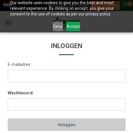
Our website uses cookies to give you the best and most
0
INLOGGEN OF REGISTREREN
WORD VERKOPER
relevant experience. By clicking on accept, you give your
consent to the use of cookies as per our privacy policy.
Deny
Accept
INLOGGEN
E-mailadres:
Wachtwoord: