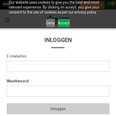
Our website uses cookies to give you the best and most
0
INLOGGEN OF REGISTREREN
WORD VERKOPER
relevant experience. By clicking on accept, you give your
consent to the use of cookies as per our privacy policy.
Deny
Accept
INLOGGEN
E-mailadres:
Wachtwoord: