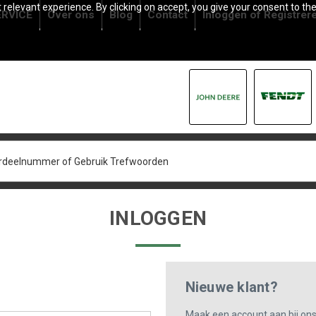
relevant experience. By clicking on accept, you give your consent to the
RVICE
Over ons
Blog
Contact
Inloggen
of
Registrer
INLOGGEN
Nieuwe klant?
Maak een account aan bij on