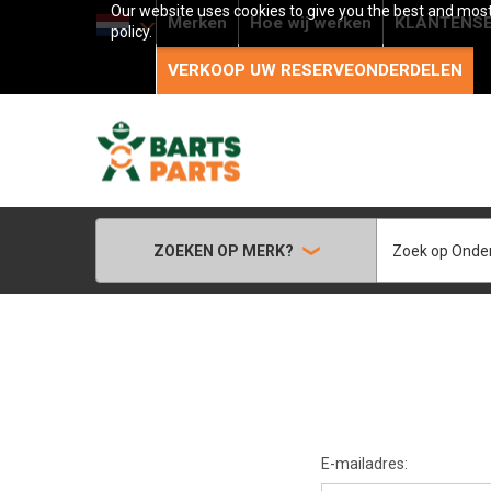
Our website uses cookies to give you the best and most 
Merken
Hoe wij werken
KLANTENSE
policy.
VERKOOP UW RESERVEONDERDELEN
Zoeken
ZOEKEN OP MERK?
E-mailadres: