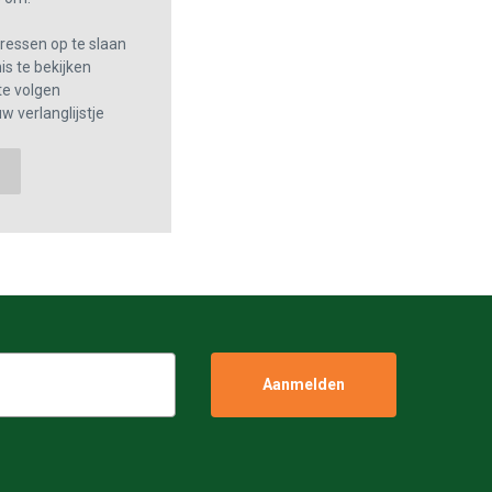
essen op te slaan
s te bekijken
te volgen
w verlanglijstje