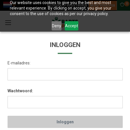
Our website uses cookies to give you the best and most
0
INLOGGEN OF REGISTREREN
WORD VERKOPER
relevant experience. By clicking on accept, you give your
consent to the use of cookies as per our privacy policy.
Deny
Accept
INLOGGEN
E-mailadres:
Wachtwoord: