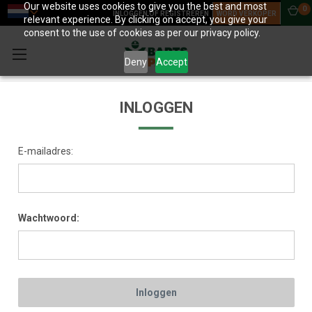
Our website uses cookies to give you the best and most
0
INLOGGEN OF REGISTREREN
WORD VERKOPER
relevant experience. By clicking on accept, you give your
consent to the use of cookies as per our privacy policy.
Deny
Accept
INLOGGEN
E-mailadres:
Wachtwoord: