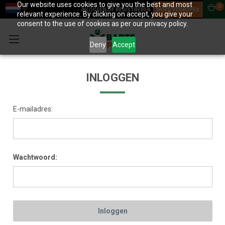
Our website uses cookies to give you the best and most
0
INLOGGEN OF REGISTREREN
WORD VERKOPER
relevant experience. By clicking on accept, you give your
consent to the use of cookies as per our privacy policy.
Deny
Accept
INLOGGEN
E-mailadres:
Wachtwoord: