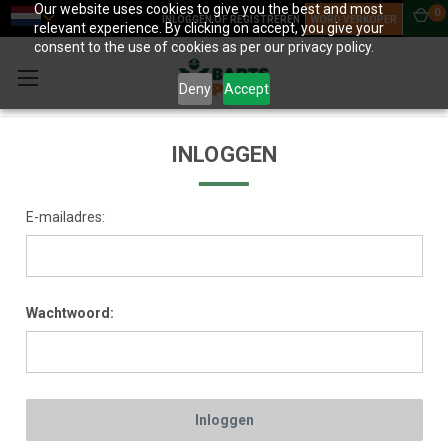
Our website uses cookies to give you the best and most
0
INLOGGEN OF REGISTREREN
WORD VERKOPER
relevant experience. By clicking on accept, you give your
consent to the use of cookies as per our privacy policy.
Deny
Accept
INLOGGEN
E-mailadres:
Wachtwoord: