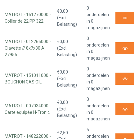
0
€0,00
MATROT - 161270000 -
onderdelen
(Excl.
Collier de 22 PP 322
in 0
Belasting)
magazijnen
0
MATROT - 012266000 -
€0,00
onderdelen
Clavette // 8x7x30 A
(Excl.
in 0
27956
Belasting)
magazijnen
0
€0,00
MATROT - 151011000 -
onderdelen
(Excl.
BOUCHON GAS OIL
in 0
Belasting)
magazijnen
0
€0,00
MATROT - 007034000 -
onderdelen
(Excl.
Carte équipée H-Tronic
in 0
Belasting)
magazijnen
5
€2,50
MATROT - 148222000 -
onderdelen