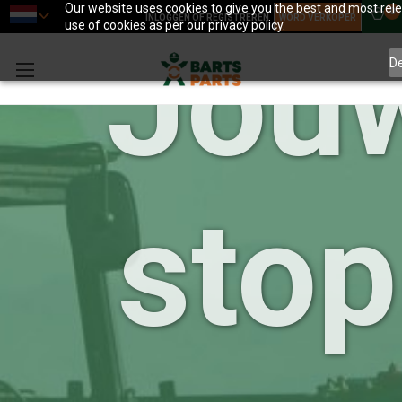
Our website uses cookies to give you the best and most relev
0
INLOGGEN OF REGISTREREN
WORD VERKOPER
use of cookies as per our privacy policy.
Jou
D
sto