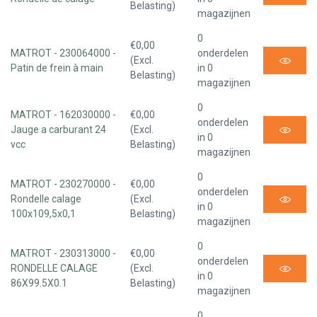
Belasting)
magazijnen
0
€0,00
MATROT - 230064000 -
onderdelen
(Excl.
Patin de frein à main
in 0
Belasting)
magazijnen
0
MATROT - 162030000 -
€0,00
onderdelen
Jauge a carburant 24
(Excl.
in 0
vcc
Belasting)
magazijnen
0
MATROT - 230270000 -
€0,00
onderdelen
Rondelle calage
(Excl.
in 0
100x109,5x0,1
Belasting)
magazijnen
0
MATROT - 230313000 -
€0,00
onderdelen
RONDELLE CALAGE
(Excl.
in 0
86X99.5X0.1
Belasting)
magazijnen
0