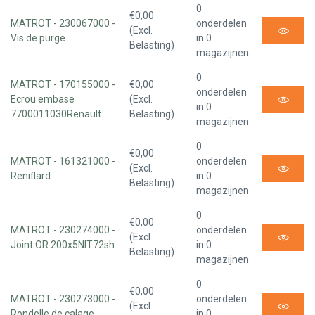
0
€0,00
MATROT - 230067000 -
onderdelen
(Excl.
Vis de purge
in 0
Belasting)
magazijnen
0
MATROT - 170155000 -
€0,00
onderdelen
Ecrou embase
(Excl.
in 0
7700011030Renault
Belasting)
magazijnen
0
€0,00
MATROT - 161321000 -
onderdelen
(Excl.
Reniflard
in 0
Belasting)
magazijnen
0
€0,00
MATROT - 230274000 -
onderdelen
(Excl.
Joint OR 200x5NIT72sh
in 0
Belasting)
magazijnen
0
€0,00
MATROT - 230273000 -
onderdelen
(Excl.
Rondelle de calage
in 0