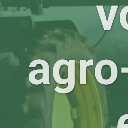
v
agro-