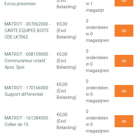
(Excl.
Ecrou prisonnier
in 1
Belasting)
magazijn
0
MATROT - 007062000 -
€0,00
onderdelen
CARTE EQUIPEE BOITE
(Excl.
in 0
CDE LK7062
Belasting)
magazijnen
0
MATROT - 008159000 -
€0,00
onderdelen
Commutateur rotatif
(Excl.
in 0
4pos. 3pol
Belasting)
magazijnen
0
€0,00
MATROT - 170166000 -
onderdelen
(Excl.
Support différentiel
in 0
Belasting)
magazijnen
0
€0,00
MATROT - 161284000 -
onderdelen
(Excl.
Collier de 15
in 0
Belasting)
magazijnen