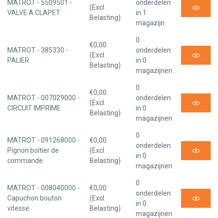
MATROT - 5509501 -
onderdelen
(Excl.
VALVE A CLAPET
in 1
Belasting)
magazijn
0
€0,00
MATROT - 385330 -
onderdelen
(Excl.
PALIER
in 0
Belasting)
magazijnen
0
€0,00
MATROT - 007029000 -
onderdelen
(Excl.
CIRCUIT IMPRIME
in 0
Belasting)
magazijnen
0
MATROT - 091268000 -
€0,00
onderdelen
Pignon boîtier de
(Excl.
in 0
commande
Belasting)
magazijnen
0
MATROT - 008040000 -
€0,00
onderdelen
Capuchon bouton
(Excl.
in 0
vitesse
Belasting)
magazijnen