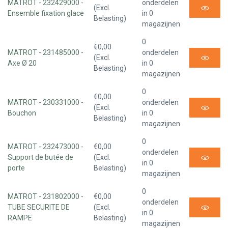
MATROT - 232429000 -
onderdelen
(Excl.
Ensemble fixation glace
in 0
Belasting)
magazijnen
0
€0,00
MATROT - 231485000 -
onderdelen
(Excl.
Axe Ø 20
in 0
Belasting)
magazijnen
0
€0,00
MATROT - 230331000 -
onderdelen
(Excl.
Bouchon
in 0
Belasting)
magazijnen
0
MATROT - 232473000 -
€0,00
onderdelen
Support de butée de
(Excl.
in 0
porte
Belasting)
magazijnen
0
MATROT - 231802000 -
€0,00
onderdelen
TUBE SECURITE DE
(Excl.
in 0
RAMPE
Belasting)
magazijnen