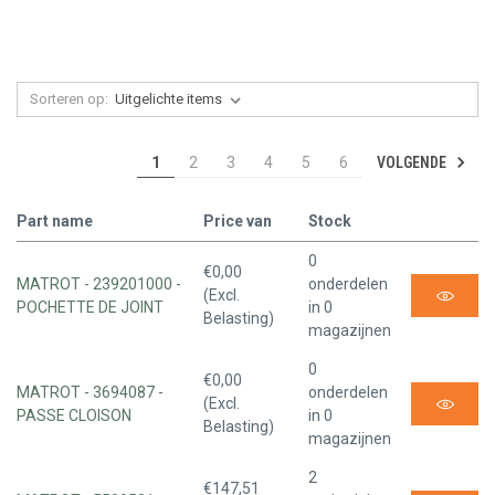
Sorteren op:
VOLGENDE
1
2
3
4
5
6
Part name
Price van
Stock
0
€0,00
MATROT - 239201000 -
onderdelen
(Excl.
POCHETTE DE JOINT
in 0
Belasting)
magazijnen
0
€0,00
MATROT - 3694087 -
onderdelen
(Excl.
PASSE CLOISON
in 0
Belasting)
magazijnen
2
€147,51