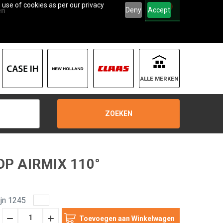
 use of cookies as per our privacy
0
Deny
Accept
en
ALLE MERKEN
ZOEKEN
P AIRMIX 110°
jn 1245
Hoeveelheid
Hoeveelheid