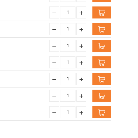
Verminderen:
verhogen:
Hoeveelheid
Hoeveelheid
Verminderen:
verhogen:
Hoeveelheid
Hoeveelheid
Verminderen:
verhogen:
Hoeveelheid
Hoeveelheid
Verminderen:
verhogen:
Hoeveelheid
Hoeveelheid
Verminderen:
verhogen:
Hoeveelheid
Hoeveelheid
Verminderen:
verhogen:
Hoeveelheid
Hoeveelheid
Verminderen:
verhogen:
Hoeveelheid
Hoeveelheid
Verminderen:
verhogen: