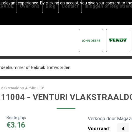
relevant experience. By clicking on accept, you give your consent to the
RVICE
Over ons
Blog
Contact
Inloggen
of
Registrer
 vlakstraaldop AirMix 110°
11004 - VENTURI VLAKSTRAALDO
Beste prijs
Verkoop door Magazi
€3.16
Voorraad:
4