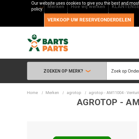
Our website uses cookies to give you the best and most 
Merken
Hoe wij werken
KLANTENSE
policy.
VERKOOP UW RESERVEONDERDELEN
Zoeken
ZOEKEN OP MERK?
Home
Merken
agrotop
agrotop - AM11004 - Venturi
AGROTOP - AM