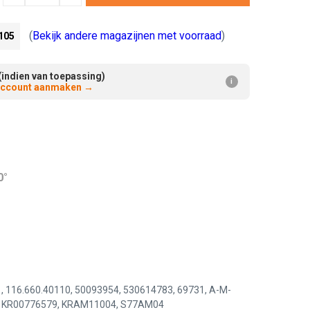
Verminderen:
verhogen:
(
Bekijk andere magazijnen met voorraad
)
105
(indien van toepassing)
i
 account aanmaken
→
0°
116.660.40110, 50093954, 530614783, 69731, A-M-
1, KR00776579, KRAM11004, S77AM04