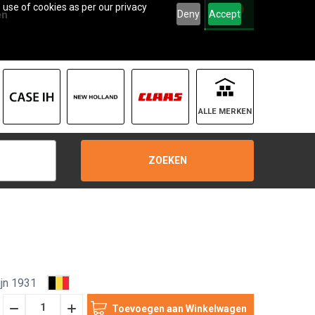
 use of cookies as per our privacy
0
Deny
Accept
en
ALLE MERKEN
ZOEKEN
jn 1931
Hoeveelheid
Hoeveelheid