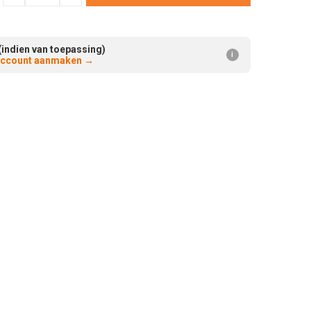
Verminderen:
verhogen:
(indien van toepassing)
i
 account aanmaken
→