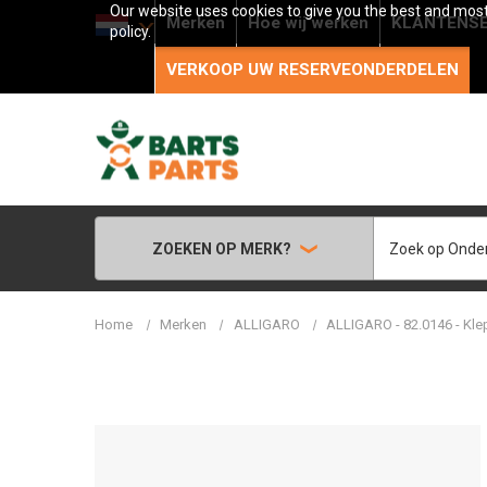
Our website uses cookies to give you the best and most 
Merken
Hoe wij werken
KLANTENSE
policy.
VERKOOP UW RESERVEONDERDELEN
Zoeken
ZOEKEN OP MERK?
Home
Merken
ALLIGARO
ALLIGARO - 82.0146 - Kle