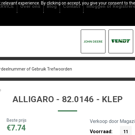
relevant experience. By clicking on accept, you give your consent to the
RVICE
Over ons
Blog
Contact
Inloggen
of
Registrer
p
ALLIGARO - 82.0146 - KLEP
Beste prijs
Verkoop door Magazi
€7.74
Voorraad:
11