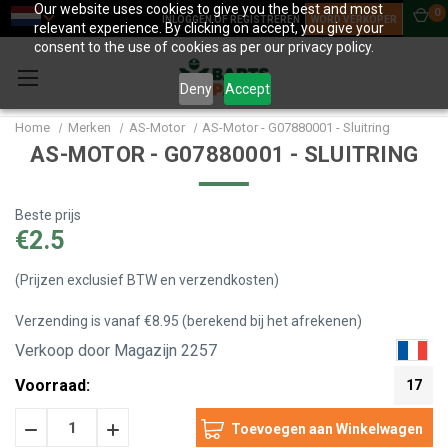
Our website uses cookies to give you the best and most
0
INLOGGEN OF REGISTREREN
WORD VERKOPER
relevant experience. By clicking on accept, you give your
consent to the use of cookies as per our privacy policy.
Deny
Accept
Home
Merken
AS-Motor
AS-Motor - G07880001 - Sluitring
AS-MOTOR - G07880001 - SLUITRING
Beste prijs
€2.5
(Prijzen exclusief BTW en verzendkosten)
Verzending is vanaf €8.95 (berekend bij het afrekenen)
Verkoop door Magazijn 2257
Voorraad:
17
Hoeveelheid
Hoeveelheid