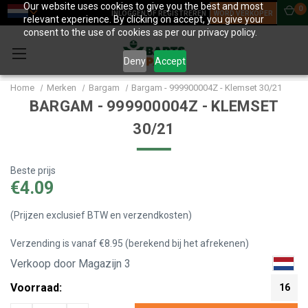
Our website uses cookies to give you the best and most
0
INLOGGEN OF REGISTREREN
WORD VERKOPER
relevant experience. By clicking on accept, you give your
consent to the use of cookies as per our privacy policy.
Deny
Accept
Home
Merken
Bargam
Bargam - 999900004Z - Klemset 30/21
BARGAM - 999900004Z - KLEMSET
30/21
Beste prijs
€4.09
(Prijzen exclusief BTW en verzendkosten)
Verzending is vanaf €8.95 (berekend bij het afrekenen)
Verkoop door Magazijn 3
Voorraad:
16