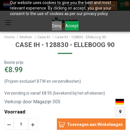
Our website uses cookies to give you the best and most
0
INLOGGEN OF REGISTREREN
WORD VERKOPER
relevant experience. By clicking on accept, you give your
consent to the use of cookies as per our privacy policy.
Deny
Accept
Home
Merken
Case IH
Case IH - 128830 - Elleboog 90
CASE IH - 128830 - ELLEBOOG 90
Beste prijs
€8.99
(Prijzen exclusief BTW en verzendkosten)
Verzending is vanaf €8.95 (berekend bij het afrekenen)
Verkoop door Magazijn 305
Voorraad:
9
Hoeveelheid
Hoeveelheid