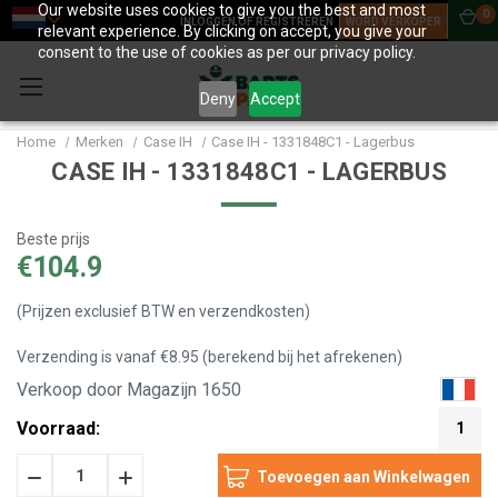
Our website uses cookies to give you the best and most
0
INLOGGEN OF REGISTREREN
WORD VERKOPER
relevant experience. By clicking on accept, you give your
consent to the use of cookies as per our privacy policy.
Deny
Accept
Home
Merken
Case IH
Case IH - 1331848C1 - Lagerbus
CASE IH - 1331848C1 - LAGERBUS
Beste prijs
€104.9
(Prijzen exclusief BTW en verzendkosten)
Verzending is vanaf €8.95 (berekend bij het afrekenen)
Verkoop door Magazijn 1650
Voorraad:
1
Hoeveelheid
Hoeveelheid