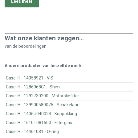
Lees meer
Wat onze klanten zeggen...
van de
beoordelingen
Andere producten van hetzelfde merk:
Case IH - 14358921 - VIS
Case IH - 1286068C1 - Shim
Case IH - 1292730200 - Motoroliefilter
Case IH - 139900580075 - Schakelaar
Case IH - 1406U040024 - Koppakking
Case IH - 1610T081500 - Filterglas
Case IH - 14461081 - O-ring