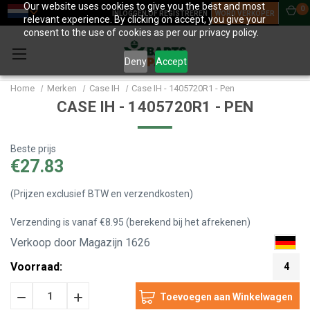
Our website uses cookies to give you the best and most
0
INLOGGEN OF REGISTREREN
WORD VERKOPER
relevant experience. By clicking on accept, you give your
consent to the use of cookies as per our privacy policy.
Deny
Accept
Home
Merken
Case IH
Case IH - 1405720R1 - Pen
CASE IH - 1405720R1 - PEN
Beste prijs
€27.83
(Prijzen exclusief BTW en verzendkosten)
Verzending is vanaf €8.95 (berekend bij het afrekenen)
Verkoop door Magazijn 1626
Voorraad:
4
Hoeveelheid
Hoeveelheid