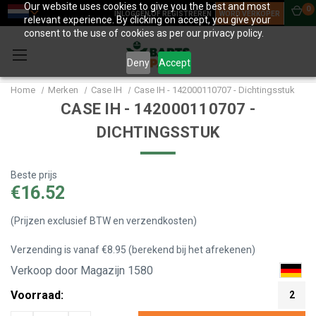
Our website uses cookies to give you the best and most
0
INLOGGEN OF REGISTREREN
WORD VERKOPER
relevant experience. By clicking on accept, you give your
consent to the use of cookies as per our privacy policy.
Deny
Accept
Home
Merken
Case IH
Case IH - 142000110707 - Dichtingsstuk
CASE IH - 142000110707 -
DICHTINGSSTUK
Beste prijs
€16.52
(Prijzen exclusief BTW en verzendkosten)
Verzending is vanaf €8.95 (berekend bij het afrekenen)
Verkoop door Magazijn 1580
Voorraad:
2