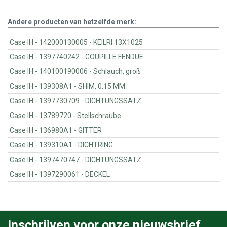
Andere producten van hetzelfde merk:
Case IH - 142000130005 - KEILRI.13X1025
Case IH - 1397740242 - GOUPILLE FENDUE
Case IH - 140100190006 - Schlauch, groß
Case IH - 139308A1 - SHIM, 0,15 MM.
Case IH - 1397730709 - DICHTUNGSSATZ
Case IH - 13789720 - Stellschraube
Case IH - 136980A1 - GITTER
Case IH - 139310A1 - DICHTRING
Case IH - 1397470747 - DICHTUNGSSATZ
Case IH - 1397290061 - DECKEL
Inschrijven voor onze nieuwsbrief