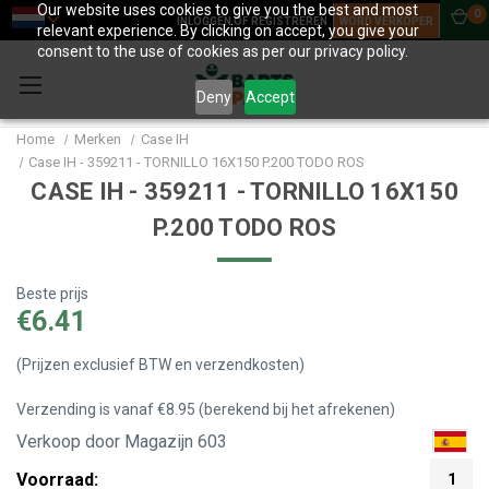
Our website uses cookies to give you the best and most
0
INLOGGEN OF REGISTREREN
WORD VERKOPER
relevant experience. By clicking on accept, you give your
consent to the use of cookies as per our privacy policy.
Deny
Accept
Home
Merken
Case IH
Case IH - 359211 - TORNILLO 16X150 P.200 TODO ROS
CASE IH - 359211 - TORNILLO 16X150
P.200 TODO ROS
Beste prijs
€6.41
(Prijzen exclusief BTW en verzendkosten)
Verzending is vanaf €8.95 (berekend bij het afrekenen)
Verkoop door Magazijn 603
Voorraad:
1