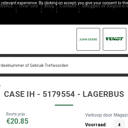
relevant experience. By clicking on accept, you give your consent to the
RVICE
Over ons
Blog
Contact
Inloggen
of
Registrer
s
CASE IH - 5179554 - LAGERBUS
Beste prijs
Verkoop door Magazi
€20.85
Voorraad:
4