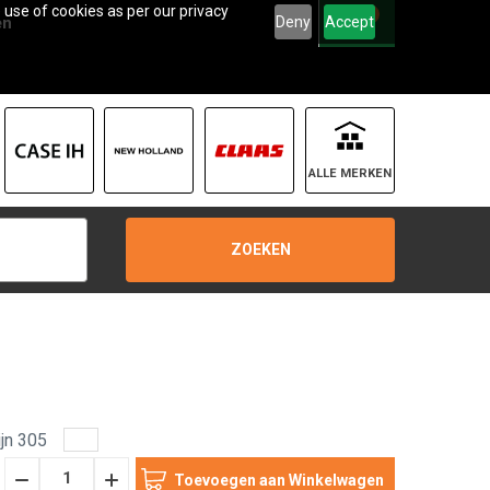
 use of cookies as per our privacy
0
Deny
Accept
en
ALLE MERKEN
ZOEKEN
jn 305
Hoeveelheid
Hoeveelheid