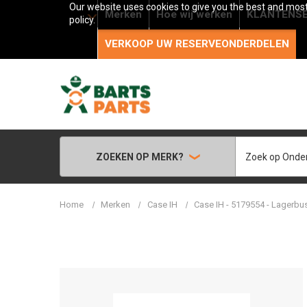
Our website uses cookies to give you the best and most 
Merken
Hoe wij werken
KLANTENSE
policy.
VERKOOP UW RESERVEONDERDELEN
Zoeken
ZOEKEN OP MERK?
Home
Merken
Case IH
Case IH - 5179554 - Lagerbu