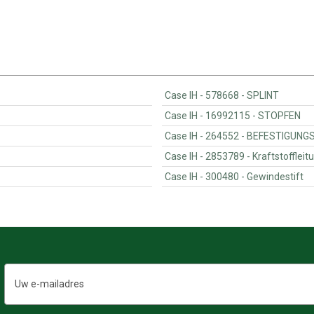
Case IH - 578668 - SPLINT
Case IH - 16992115 - STOPFEN
Case IH - 264552 - BEF
Case IH - 2853789 - Kraftstoffl
Case IH - 300480 - Gewindestift
E-
mailadres