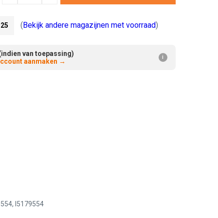
Verminderen:
verhogen:
(
Bekijk andere magazijnen met voorraad
)
25
(indien van toepassing)
i
 account aanmaken
→
554, I5179554