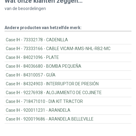
Wat onze klanten zeggen...
van de
beoordelingen
Andere producten van hetzelfde merk:
Case IH - 73332178 - CADENILLA
Case IH - 73333166 - CABLE VICAM-AMS-NHL-RB2-MC
Case IH - 84021096 - PLATE
Case IH - 84036680 - BOMBA PEQUEÑA
Case IH - 84310057 - GUÍA
Case IH - 84324903 - INTERRUPTOR DE PRESIÓN
Case IH - 92276938 - ALOJAMIENTO DE COJINETE
Case IH - 718471010 - DIA KIT TRACTOR
Case IH - 920011231 - ARANDELA
Case IH - 920019686 - ARANDELA BELLEVILLE