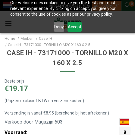
Our website uses cookies to give you the best and most
0
INLOGGEN OF REGISTREREN
WORD VERKOPER
relevant experience. By clicking on accept, you give your
consent to the use of cookies as per our privacy policy.
Deny
Accept
Home
Merken
Case IH
Case IH - 73171000 - TORNILLO M20 X 160 X 2.5
CASE IH - 73171000 - TORNILLO M20 X
160 X 2.5
Beste prijs
€19.17
(Prijzen exclusief BTW en verzendkosten)
Verzending is vanaf €8.95 (berekend bij het afrekenen)
Verkoop door Magazijn 603
Voorraad:
8