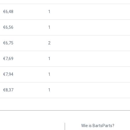
€6,48
1
€6,56
1
€6,75
2
€7,69
1
€7,94
1
€8,37
1
Wie is BartsParts?