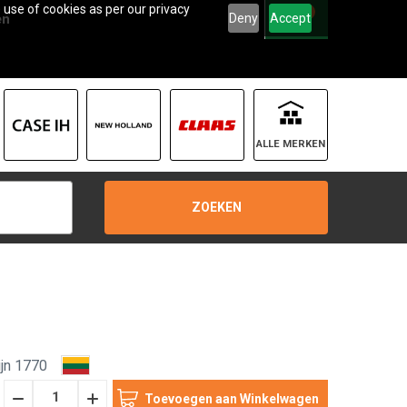
 use of cookies as per our privacy
0
Deny
Accept
en
ALLE MERKEN
ZOEKEN
jn 1770
Hoeveelheid
Hoeveelheid