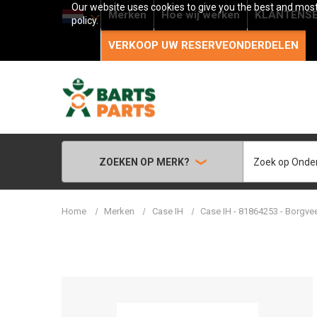
Our website uses cookies to give you the best and most 
Merken
Hoe wij werken
KLANTENSE
policy.
VERKOOP UW RESERVEONDERDELEN
Zoeken
ZOEKEN OP MERK?
Home
Merken
Case IH
Case IH - 81864253 - Borgve