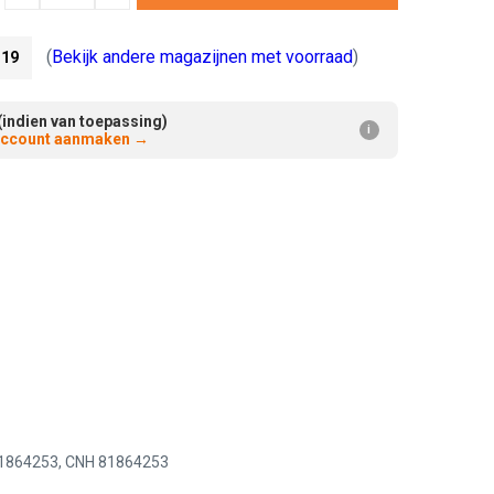
Verminderen:
verhogen:
(
Bekijk andere magazijnen met voorraad
)
19
(indien van toepassing)
i
 account aanmaken
→
81864253, CNH 81864253