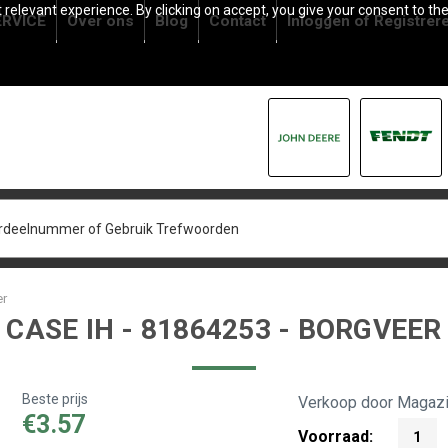
relevant experience. By clicking on accept, you give your consent to the
RVICE
Over ons
Blog
Contact
Inloggen
of
Registrer
er
CASE IH - 81864253 - BORGVEER
Beste prijs
Verkoop door Magazi
€3.57
Voorraad:
1