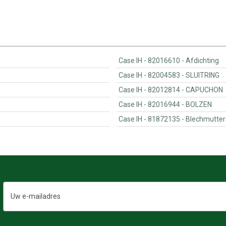
Case IH - 82016610 - Afdichting
Case IH - 82004583 - SLUITRING
Case IH - 82012814 - CAPUCHON
Case IH - 82016944 - BOLZEN
Case IH - 81872135 - Blechmutter
E-
mailadres