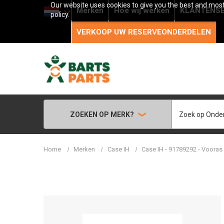
Our website uses cookies to give you the best and most 
Merken
Hoe wij werken
KLANTENSE
policy.
VERKOOP UW RESERVEONDERDELEN
Zoeken
ZOEKEN OP MERK?
Home
Merken
Case IH
Case IH - 91789292 - Vooras