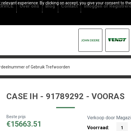
relevant experience. By clicking on accept, you give your consent to the
RVICE
Over ons
Blog
Contact
Inloggen
of
Registrer
CASE IH - 91789292 - VOORAS
Beste prijs
Verkoop door Magazi
€15663.51
Voorraad:
1