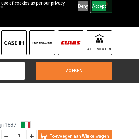
 use of cookies as per our privacy
0
Deny
Accept
en
ALLE MERKEN
ZOEKEN
jn 1887
Hoeveelheid
Hoeveelheid