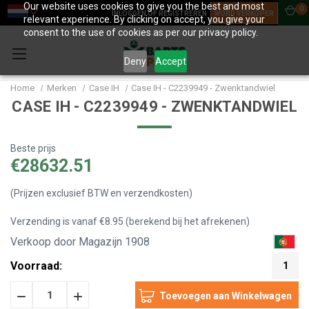
Our website uses cookies to give you the best and most
0
INLOGGEN OF REGISTREREN
WORD VERKOPER
relevant experience. By clicking on accept, you give your
consent to the use of cookies as per our privacy policy.
Deny
Accept
Home
Merken
Case IH
Case IH - C2239949 - Zwenktandwiel
CASE IH - C2239949 - ZWENKTANDWIEL
Beste prijs
€28632.51
(Prijzen exclusief BTW en verzendkosten)
Verzending is vanaf €8.95 (berekend bij het afrekenen)
Verkoop door Magazijn 1908
Voorraad:
1
Hoeveelheid
Hoeveelheid