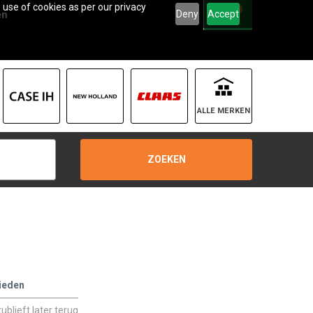
 use of cookies as per our privacy
0
Deny
Accept
en
ALLE MERKEN
ZOEKEN
ieden
blieft later terug