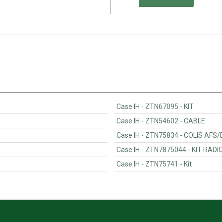
Case IH - ZTN67095 - KIT
Case IH - ZTN54602 - CABLE
Case IH - ZTN75834 - COL
Case IH - ZTN787
Case IH - ZTN75741 - Kit