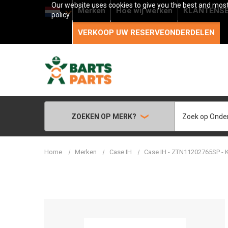
Our website uses cookies to give you the best and most 
Merken
Hoe wij werken
KLANTENSE
policy.
VERKOOP UW RESERVEONDERDELEN
Zoeken
ZOEKEN OP MERK?
Home
Merken
Case IH
Case IH - ZTN11202765SP - K