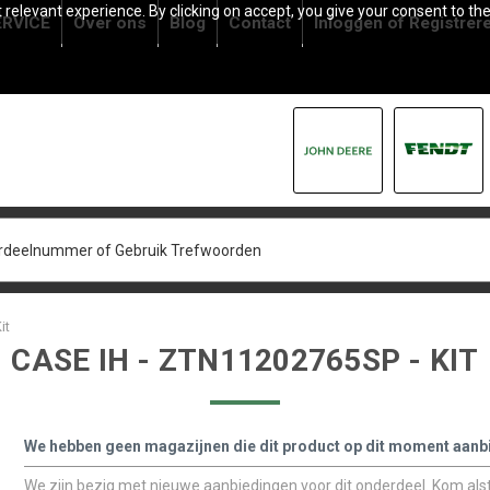
relevant experience. By clicking on accept, you give your consent to the
RVICE
Over ons
Blog
Contact
Inloggen
of
Registrer
it
CASE IH - ZTN11202765SP - KIT
We hebben geen magazijnen die dit product op dit moment aanb
We zijn bezig met nieuwe aanbiedingen voor dit onderdeel. Kom alstu