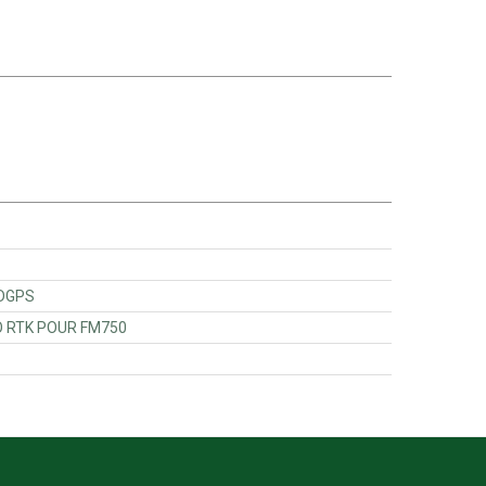
IS AFS/DGPS
5044 - KIT RADIO RTK POUR FM750