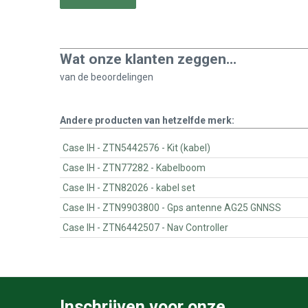
Wat onze klanten zeggen...
van de
beoordelingen
Andere producten van hetzelfde merk:
Case IH - ZTN5442576 - Kit (kabel)
Case IH - ZTN77282 - Kabelboom
Case IH - ZTN82026 - kabel set
Case IH - ZTN9903800 - Gps antenne AG25 GNNSS
Case IH - ZTN6442507 - Nav Controller
Inschrijven voor onze