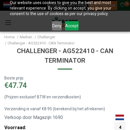
Our website uses cookies to give you the best and most
0
INLOGGEN OF REGISTREREN
WORD VERKOPER
relevant experience. By clicking on accept, you give your
consent to the use of cookies as per our privacy policy.
Deny
Accept
Home
Merken
Challenger
Challenger - AG522410 - CAN Terminator
CHALLENGER - AG522410 - CAN
TERMINATOR
Beste prijs
€47.74
(Prijzen exclusief BTW en verzendkosten)
Verzending is vanaf €8.95 (berekend bij het afrekenen)
Verkoop door Magazijn 1690
Voorraad:
4