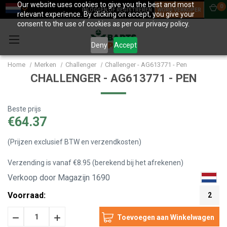
Our website uses cookies to give you the best and most
0
INLOGGEN OF REGISTREREN
WORD VERKOPER
relevant experience. By clicking on accept, you give your
consent to the use of cookies as per our privacy policy.
Deny
Accept
Home
Merken
Challenger
Challenger - AG613771 - Pen
CHALLENGER - AG613771 - PEN
Beste prijs
€64.37
(Prijzen exclusief BTW en verzendkosten)
Verzending is vanaf €8.95 (berekend bij het afrekenen)
Verkoop door Magazijn 1690
Voorraad:
2
Hoeveelheid
Hoeveelheid