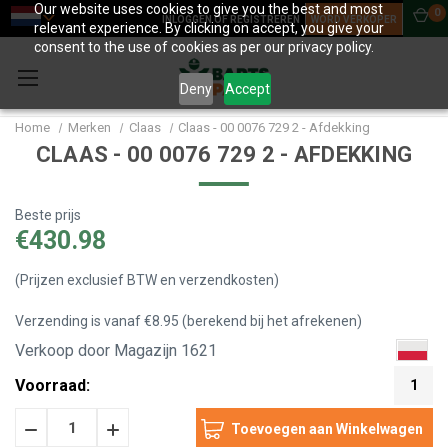
Our website uses cookies to give you the best and most
0
INLOGGEN OF REGISTREREN
WORD VERKOPER
relevant experience. By clicking on accept, you give your
consent to the use of cookies as per our privacy policy.
Deny
Accept
Home
Merken
Claas
Claas - 00 0076 729 2 - Afdekking
CLAAS - 00 0076 729 2 - AFDEKKING
Beste prijs
€430.98
(Prijzen exclusief BTW en verzendkosten)
Verzending is vanaf €8.95 (berekend bij het afrekenen)
Verkoop door Magazijn 1621
Voorraad:
1
Hoeveelheid
Hoeveelheid