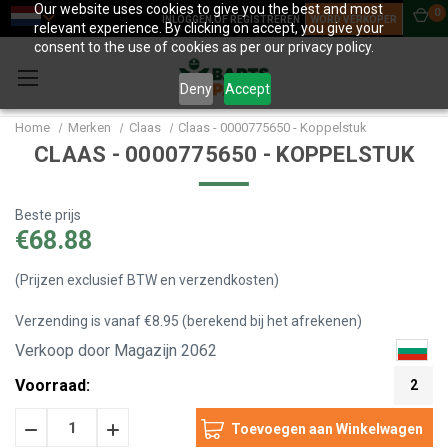
Our website uses cookies to give you the best and most
0
INLOGGEN OF REGISTREREN
WORD VERKOPER
relevant experience. By clicking on accept, you give your
consent to the use of cookies as per our privacy policy.
Deny
Accept
Home
Merken
Claas
Claas - 0000775650 - Koppelstuk
CLAAS - 0000775650 - KOPPELSTUK
Beste prijs
€68.88
(Prijzen exclusief BTW en verzendkosten)
Verzending is vanaf €8.95 (berekend bij het afrekenen)
Verkoop door Magazijn 2062
Voorraad:
2
Hoeveelheid
Hoeveelheid