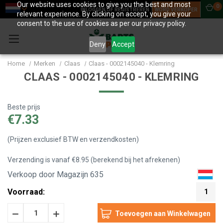
Our website uses cookies to give you the best and most
0
INLOGGEN OF REGISTREREN
WORD VERKOPER
relevant experience. By clicking on accept, you give your
consent to the use of cookies as per our privacy policy.
Deny
Accept
Home
Merken
Claas
Claas - 0002145040 - Klemring
CLAAS - 0002145040 - KLEMRING
Beste prijs
€7.33
(Prijzen exclusief BTW en verzendkosten)
Verzending is vanaf €8.95 (berekend bij het afrekenen)
Verkoop door Magazijn 635
Voorraad:
1
Hoeveelheid
Hoeveelheid