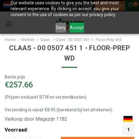
Our website uses cookies to give you the best and most
0
INLOGGEN OF REGISTREREN
WORD VERKOPER
relevant experience. By clicking on accept, you give your
consent to the use of cookies as per our privacy policy.
Deny
Accept
Home
Merken
Claas
Claas - 00 0507 451 1 - Floor-Prep Wd
CLAAS - 00 0507 451 1 - FLOOR-PREP
WD
Beste prijs
€257.66
(Prijzen exclusief BTW en verzendkosten)
Verzending is vanaf €8.95 (berekend bij het afrekenen)
Verkoop door Magazijn 1182
Voorraad:
1