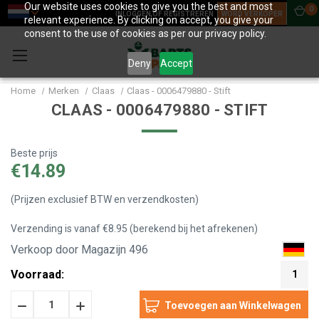
Our website uses cookies to give you the best and most
0
INLOGGEN OF REGISTREREN
WORD VERKOPER
relevant experience. By clicking on accept, you give your
consent to the use of cookies as per our privacy policy.
Deny
Accept
Home
Merken
Claas
Claas - 0006479880 - Stift
CLAAS - 0006479880 - STIFT
Beste prijs
€14.89
(Prijzen exclusief BTW en verzendkosten)
Verzending is vanaf €8.95 (berekend bij het afrekenen)
Verkoop door Magazijn 496
Voorraad:
1
Hoeveelheid
Hoeveelheid