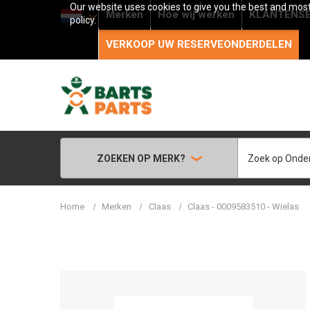
Our website uses cookies to give you the best and most 
Merken
Hoe wij werken
KLANTENSE
policy.
VERKOOP UW RESERVEONDERDELEN
Zoeken
ZOEKEN OP MERK?
Home
Merken
Claas
Claas - 0009583510 - Wielas