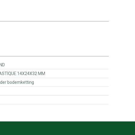
E FOND
91 - DOUILLE PLASTIQUE 14X24X32 MM
 - Afstandhouder bodemketting