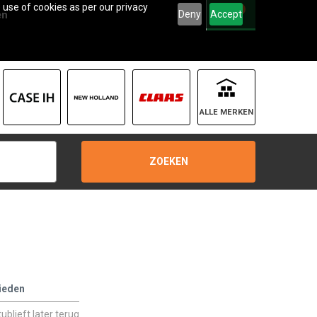
 use of cookies as per our privacy
0
Deny
Accept
en
ALLE MERKEN
ZOEKEN
ieden
blieft later terug