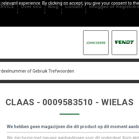
relevant experience. By clicking on accept, you give your consent to the
RVICE
Over ons
Blog
Contact
Inloggen
of
Registrer
CLAAS - 0009583510 - WIELAS
We hebben geen magazijnen die dit product op dit moment aanb
We zijn bezig met nieuwe aanbiedingen voor dit onderdeel. Kom alstu