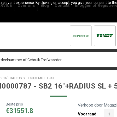
relevant experience. By clicking on accept, you give your consent to the
RVICE
Over ons
Blog
Contact
Inloggen
of
Registrer
B2 16"+RADIUS SL + 500 EMOTTEUSE
0000787 - SB2 16"+RADIUS SL +
Beste prijs
Verkoop door Magazi
€31551.8
Voorraad:
1