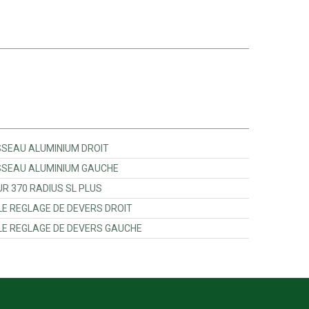
G856040001 - COULISSEAU ALUMINIUM DROIT
CG856140001 - COULISSEAU ALUMINIUM GAUCHE
861000011 - PALPEUR 370 RADIUS SL PLUS
I866380000 - CONSOLE REGLAGE DE DEVERS DROIT
I866390000 - CONSOLE REGLAGE DE DEVERS GAUCHE