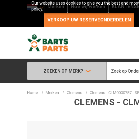
Our website uses cookies to give you the best and most 
Merken
Hoe wij werken
KLANTENSE
policy.
VERKOOP UW RESERVEONDERDELEN
Zoeken
ZOEKEN OP MERK?
Home
Merken
Clemens
Clemens - CLM0000787 - S
CLEMENS - CLM