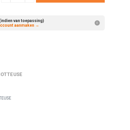
Verminderen:
verhogen:
(indien van toepassing)
i
 account aanmaken
→
EMOTTEUSE
TTEUSE