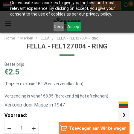
Our website uses cookies to give you the best and most
0
INLOGGEN OF REGISTREREN
WORD VERKOPER
relevant experience. By clicking on accept, you give your
consent to the use of cookies as per our privacy policy.
Deny
Accept
Home
Merken
FELLA
FELLA - FEL127004 - Ring
FELLA - FEL127004 - RING
Beste prijs
€2.5
(Prijzen exclusief BTW en verzendkosten)
Verzending is vanaf €8.95 (berekend bij het afrekenen)
Verkoop door Magazijn 1947
Voorraad:
3
Hoeveelheid
Hoeveelheid